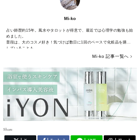
Mi-ko
占い師歴約15年。風水やタロットが得意で、最近では心理学の勉強も始
めました。
普段は、大のコスメ好き！気づけば数日に1回のペースで化粧品を購入
していることも……。
ストレスが多い今の時代……癒やしが欲しいという方のために、のんび
Mi-ko 記事一覧へ
りした海辺の街からみなさんの心を少しだけ暖かくする言葉をお届けで
きれば嬉しいです。
Share