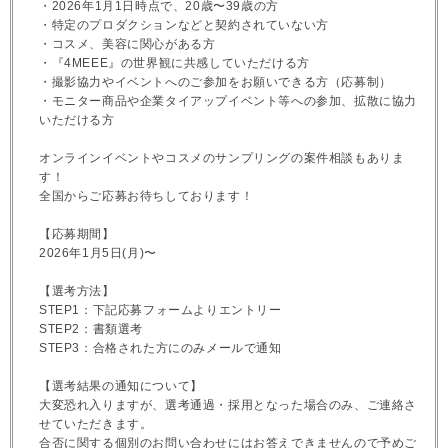
・2026年1月1日時点で、20歳〜39歳の方
・特定のプロダクションなどと契約されていない方
・コスメ、美容に関心がある方
・『4MEEE』の世界観に共感していただける方
・撮影協力やイベントへのご参加をお願いできる方（応募制）
・モニター商品や企業タイアップイベント等への参加、拡散に協力
いただける方
オンラインイベントやコスメのサンプリングの案件相談もありま
す！
全国からご応募お待ちしております！
【応募期間】
2026年1月5日(月)〜
【選考方法】
STEP1：下記応募フォームよりエントリー
STEP2：書類選考
STEP3：合格された方にのみメールで通知
【選考結果の通知について】
大変恐れ入りますが、選考通過・採用となった場合のみ、ご連絡さ
せていただきます。
合否に関する個別のお問い合わせにはお答えできませんので予めご