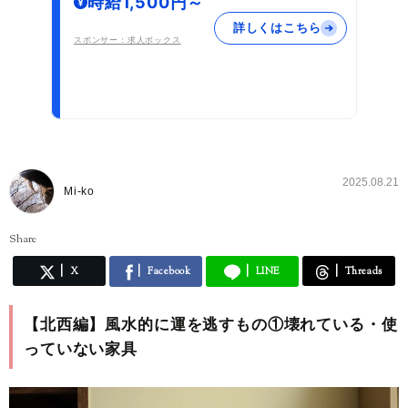
時給1,500円～
詳しくはこちら
スポンサー：求人ボックス
2025.08.21
Mi-ko
Share
X
Facebook
LINE
Threads
【北西編】風水的に運を逃すもの①壊れている・使
っていない家具