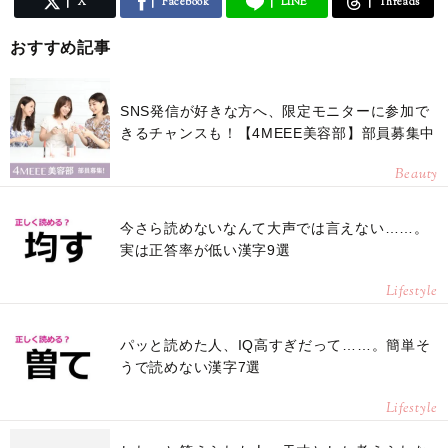
X
Facebook
LINE
Threads
おすすめ記事
SNS発信が好きな方へ、限定モニターに参加で
きるチャンスも！【4MEEE美容部】部員募集中
Beauty
今さら読めないなんて大声では言えない……。
実は正答率が低い漢字9選
Lifestyle
パッと読めた人、IQ高すぎだって……。簡単そ
うで読めない漢字7選
Lifestyle