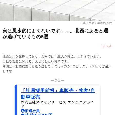
出典：stock.adobe.com
実は風水的によくないです……。北西にあると運
が逃げていくもの5選
Lifestyle
北西は天を象徴しており、風水では「主人の方位」とされています。
出世や金運に関わる、大切にしたい方角です。
今回は、北西に置くと運を逃してしまうものを5つピックアップしてご紹介
します。
― 広告 ―
「社員採用前提」車販売・接客/自
動車販売
株式会社スタッフサービス エンジニアガイ
ド
派遣社員