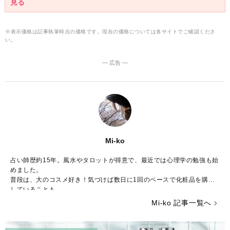
見る
※表示価格は記事執筆時点の価格です。現在の価格については各サイトでご確認くださ
い。
― 広告 ―
Mi-ko
占い師歴約15年。風水やタロットが得意で、最近では心理学の勉強も始
めました。
普段は、大のコスメ好き！気づけば数日に1回のペースで化粧品を購入
していることも……。
ストレスが多い今の時代……癒やしが欲しいという方のために、のんび
Mi-ko 記事一覧へ
りした海辺の街からみなさんの心を少しだけ暖かくする言葉をお届けで
きれば嬉しいです。