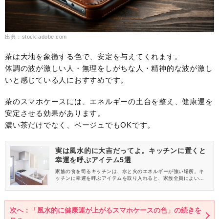
出典：stock.adobe.com
茶は大地を象徴する色で、安定を与えてくれます。
体調の波が激しい人・無理をしがちな人・精神的な波が激し
いと感じている人におすすめです。
茶のスマホケースには、エネルギーの土台を整え、健康運を
安定させる効果があります。
濃い茶だけでなく、ベージュでもOKです。
実は風水的に大吉だってよ。キッチンに置くと
幸運を呼ぶアイテム5選
家族の食を司るキッチンは、水と火のエネルギーが強い場所。キ
ッチンに幸運を呼ぶアイテムを取り入れると、家族全員によい影
響がもたらされますよ。今回は、簡単に取り入れられる、キッチ
ンの幸運アイテムを5つご紹介します。
次へ：「風水的に健康運が上がるスマホケースの色」の続きを