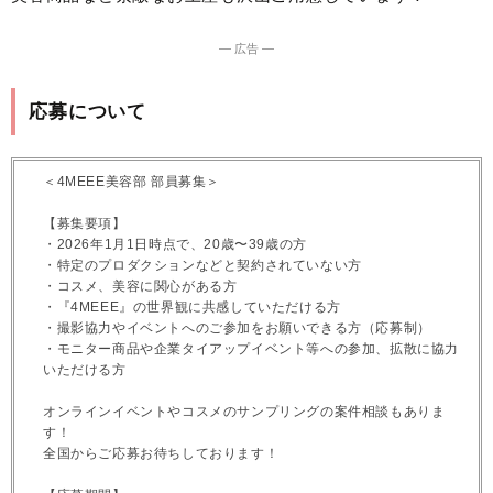
― 広告 ―
応募について
＜4MEEE美容部 部員募集＞
【募集要項】
・2026年1月1日時点で、20歳〜39歳の方
・特定のプロダクションなどと契約されていない方
・コスメ、美容に関心がある方
・『4MEEE』の世界観に共感していただける方
・撮影協力やイベントへのご参加をお願いできる方（応募制）
・モニター商品や企業タイアップイベント等への参加、拡散に協力
いただける方
オンラインイベントやコスメのサンプリングの案件相談もありま
す！
全国からご応募お待ちしております！