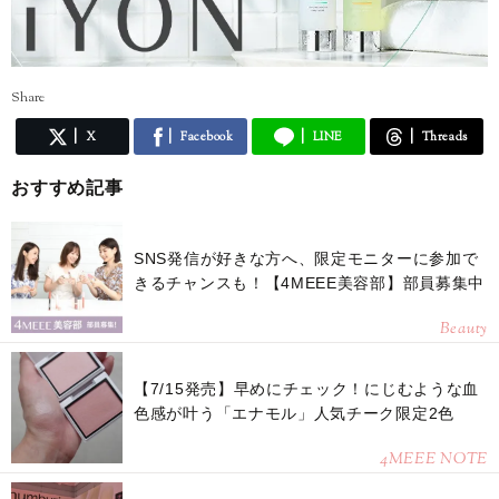
Share
X
Facebook
LINE
Threads
おすすめ記事
SNS発信が好きな方へ、限定モニターに参加で
きるチャンスも！【4MEEE美容部】部員募集中
Beauty
【7/15発売】早めにチェック！にじむような血
色感が叶う「エナモル」人気チーク限定2色
4MEEE NOTE