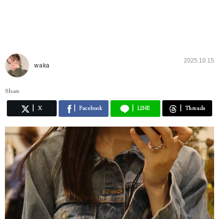
2025.10.15
waka
Share
X
Facebook
LINE
Threads