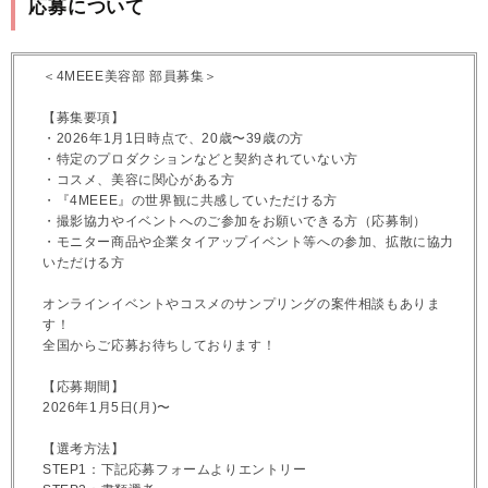
応募について
＜4MEEE美容部 部員募集＞
【募集要項】
・2026年1月1日時点で、20歳〜39歳の方
・特定のプロダクションなどと契約されていない方
・コスメ、美容に関心がある方
・『4MEEE』の世界観に共感していただける方
・撮影協力やイベントへのご参加をお願いできる方（応募制）
・モニター商品や企業タイアップイベント等への参加、拡散に協力
いただける方
オンラインイベントやコスメのサンプリングの案件相談もありま
す！
全国からご応募お待ちしております！
【応募期間】
2026年1月5日(月)〜
【選考方法】
STEP1：下記応募フォームよりエントリー