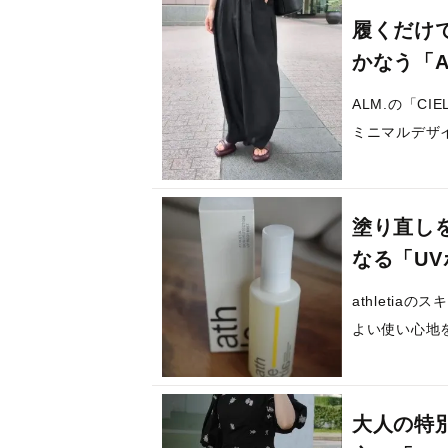
履くだけ
かなう「A
ALM.の「CI
ミニマルデザ
塗り直し
なる「U
athleti
よい使い心地
大人の特