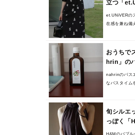
立つ「et
et.UNiV
在感を兼ね備
おうちで
hrin」
nahrinの
なバスタイム
旬シルエ
っぽく「
H&Mのバブ