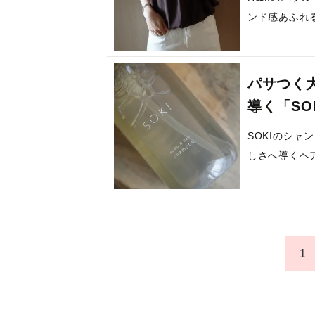
ンド感あふれる
パサつく
導く「SO
SOKIのシ
しさへ導くヘ
1