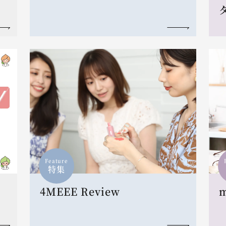
Feature
特集
4MEEE Review