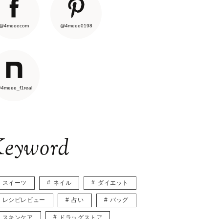
@4meeecom
@4meee0198
4meee_f1real
eyword
スイーツ
ネイル
ダイエット
レシピレビュー
占い
バッグ
スキンケア
ドラッグストア