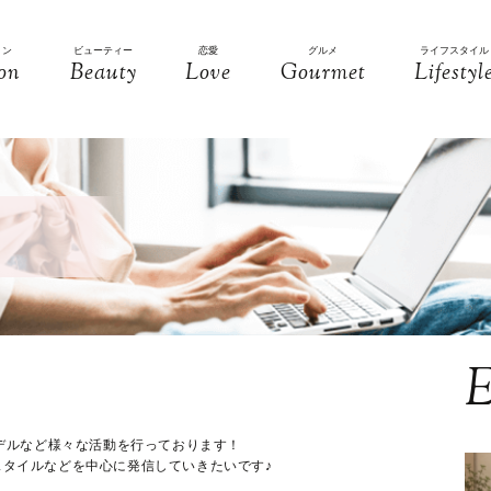
ョン
ビューティー
恋愛
グルメ
ライフスタイル
on
Beauty
Love
Gourmet
Lifestyl
E
モデルなど様々な活動を行っております！
スタイルなどを中心に発信していきたいです♪