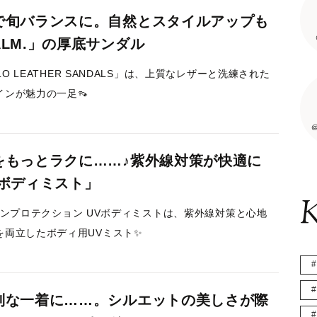
で旬バランスに。自然とスタイルアップも
LM.」の厚底サンダル
ELO LEATHER SANDALS」は、上質なレザーと洗練された
インが魅力の一足👡
@
をもっとラクに……♪紫外線対策が快適に
Vボディミスト」
K
aのスキンプロテクション UVボディミストは、紫外線対策と心地
を両立したボディ用UVミスト✨
別な一着に……。シルエットの美しさが際