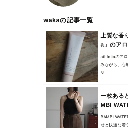
wakaの記事一覧
上質な香り
a」のア
athleti
みながら、心
🫧
一枚ある
MBI W
BAMBI W
せと快適な着