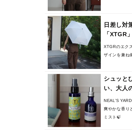
日差し対
「XTGR
XTGRのエ
ザインを兼ね
シュッと
い、大人
NEAL’S Y
爽やかな香り
ミスト🍃