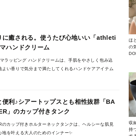
に癒される。使うたび心地いい「athleti
ほ
ロマハンドクリーム
の気
D
大
aのアロマラッピング ハンドクリームは、手肌をやさしく包み込
地よい香りで気分まで満たしてくれるハンドケアアイテム
と便利♪シアートップスとも相性抜群「BA
ATER」のカップ付きタンク
収
ATERのカップ付きホルターネックタンクは、ヘルシーな肌見
持
心地を叶える大人のためのインナー✨