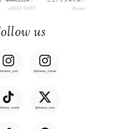
「MARCELLAト
「ニュアンスネイル」
トバッグ」
のやり方
4MEEE NOTE
Beauty
ollow us
@4meee_com
@4meee_cosme
4meee_cosme
@4meee_com