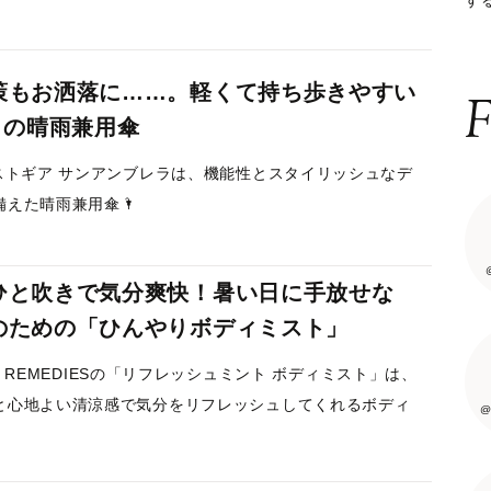
する
ー
策もお洒落に……。軽くて持ち歩きやすい
F
」の晴雨兼用傘
クストギア サンアンブレラは、機能性とスタイリッシュなデ
備えた晴雨兼用傘🌂
ひと吹きで気分爽快！暑い日に手放せな
のための「ひんやりボディミスト」
ARD REMEDIESの「リフレッシュミント ボディミスト」は、
と心地よい清涼感で気分をリフレッシュしてくれるボディ
@