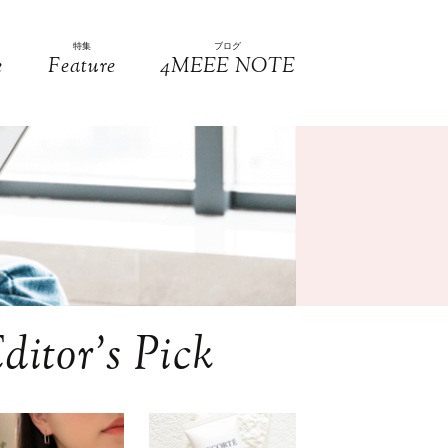
特集
ブログ
e
Feature
4MEEE NOTE
ditor’s Pick