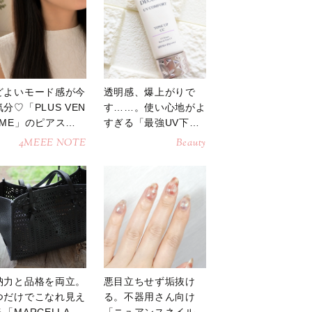
どよいモード感が今
透明感、爆上がりで
分♡「PLUS VEN
す……。使い心地がよ
OME」のピアスが
すぎる「最強UV下
活躍
地」
4MEEE NOTE
Beauty
納力と品格を両立。
悪目立ちせず垢抜け
つだけでこなれ見え
る。不器用さん向け