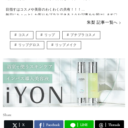
目指すはコスメや美容のわくわくの共有！！！
毎日にちょっとした彩りをプラスできるような記事をお届けします♡
朱梨 記事一覧へ
◆保有資格◆
日本化粧品検定特級コスメコンシェルジュ、コスメライター、化粧品成
コスメ
リップ
プチプラコスメ
分上級スペシャリスト(化粧品成分検定 1級)
リップグロス
リップメイク
◆Instagram◆
https://www.instagram.com/akr_cosme/
Share
X
Facebook
LINE
Threads