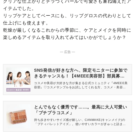
クリアな仕上がりとチラつくパールで可愛さも兼ね備えたア
イテムでした。
リップケアとしてベースにも、リップグロスの代わりとして
仕上げにも使えます。
乾燥が厳しくなるこれからの季節に、ケアとメイクを同時に
楽しめるアイテムを取り入れてみてはいかがでしょうか？
― 広告 ―
SNS発信が好きな方へ、限定モニターに参加で
きるチャンスも！【4MEEE美容部】部員募集
中
コスメや美容が大好きな方が集まる公式コミュニティ『4MEEE美
容部』♡コスメサンプルをお試ししてくれる方、コスメ・美容情報
を一緒に発信してくれる方を募集しています！
とんでもなく優秀です……。最高に大人可愛い
「プチプラコスメ」
持ち歩きやすいサイズ感が嬉しい、CANMAKE(キャンメイク)の
「プティパレットアイズ」。使いやすいカラーがぎゅっと詰まっ
ていて、朝のメイクから外出先でのお直しまで幅広く活躍するア
イテムです！今回は、温かみのあるブラウンが大人可愛い〈04 ア