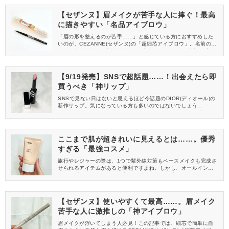
マンドブリュレ〉をご紹介します♡
【セザンヌ】眉メイクが苦手な人に捧ぐ！最高
に描きやすい「名品アイブロウ」
「眉の形を整えるのが苦手……」と感じている方におすすめした
いのが、CEZANNE(セザンヌ)の「超細芯アイブロウ」。名前のと
おりの極細芯で、理想の濃さや形に調節しやすいのが魅力！プチ
プラとは思えない描きやすさで、大人気のアイテムです。今回
は、落ち着いたカラーでナチュラル感抜群の〈08 ビターグレージ
ュ〉をご紹介します♡
【9/19発売】SNSで超話題……！出会えたら即
買うべき「神リップ」
SNSで見ない日はないと思えるほど今話題のDIOR(ディオール)の
新作リップ。気になっている方も多いのではないでしょう
か……？今回は、その落ちにくさからDIORの“飲み会リップ”とし
て大注目の『ルージュ ディオール オン ステージ』をレビューし
ます。ぜひチェックしてください！
ここまで肌が超きれいに見えるとは……。優秀
すぎる「最強コスメ」
旅行やレジャーの際は、1つで紫外線対策もベースメイクも完成さ
せられるアイテムがあると便利ですよね。しかし、オールインワ
ンタイプのものは、カバー力が足りなかったり崩れやすかったり
とすることも……。そこで今回は、驚くほどカバー力が高い韓国
コスメの日焼け止めを紹介します。ぜひ、参考にしてください。
【セザンヌ】使いやすくて最高……。眉メイク
苦手な人に激推しの「神アイブロウ」
眉メイクが浮いてしまう人必見！この記事では、細芯で簡単に自