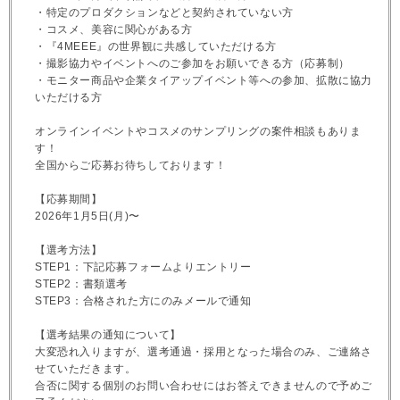
・特定のプロダクションなどと契約されていない方
・コスメ、美容に関心がある方
・『4MEEE』の世界観に共感していただける方
・撮影協力やイベントへのご参加をお願いできる方（応募制）
・モニター商品や企業タイアップイベント等への参加、拡散に協力
いただける方
オンラインイベントやコスメのサンプリングの案件相談もありま
す！
全国からご応募お待ちしております！
【応募期間】
2026年1月5日(月)〜
【選考方法】
STEP1：下記応募フォームよりエントリー
STEP2：書類選考
STEP3：合格された方にのみメールで通知
【選考結果の通知について】
大変恐れ入りますが、選考通過・採用となった場合のみ、ご連絡さ
せていただきます。
合否に関する個別のお問い合わせにはお答えできませんので予めご