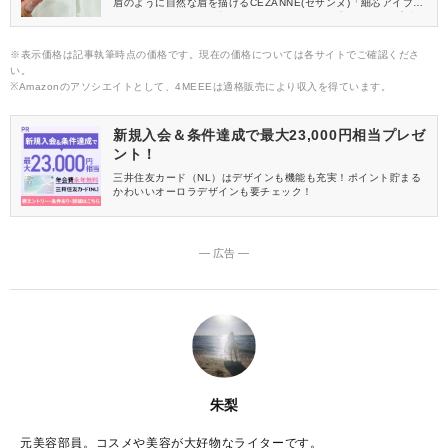
眉のように自然な眉を描けるCEZANNE(セザンヌ)「細芯アイブロ
ウN」を紹介します。暗髪さんでも使いやすい 「04 ディープブラ
ウン」をレビューしているので、ぜひチェックしてください。
※表示価格は記事執筆時点の価格です。現在の価格については各サイトでご確認くださ
い。
※Amazonのアソシエイトとして、4MEEEは適格販売により収入を得ています。
新規入会＆条件達成で最大23,000円相当プレゼ
ント！
三井住友カード（NL）はデザインも機能も充実！ポイント貯まる
かわいいオーロラデザインも要チェック！
― 広告 ―
朱梨
元美容部員。コスメや美容が大好物なライターです。