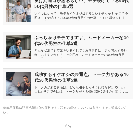
実は共通点があるらしい。モテ続けている40代
50代男性の仕草5選
いくつになってもモテるイケオジは周りにいませんか？ そこで今
回は、モテ続けている40代50代男性の仕草について調査をしまし
た！ 女性たちのリアルな声と共にお届けします。
ぶっちゃけモテてますよ。ムードメーカーな40
代50代男性の仕草5選
どんな状況でも空気を明るくしてくれる男性は、男女問わず慕わ
れていますよね♪ そこで今回は、ムードメーカーな40代50代男性
の仕草について調査をしました。 アンケートで集まった女性たち
の意見もご紹介します。
成功するイケオジの共通点。トーク力がある40
代50代男性の仕草5選
トーク力がある男性は、どんな相手ともすぐに打ち解けています
よね♪ そこで今回は、トーク力がある40代50代男性の仕草につい
て調査をしました！ 女性たちのリアルな本音と共にお届けしま
す。
※表示価格は記事執筆時点の価格です。現在の価格については各サイトでご確認くださ
い。
― 広告 ―