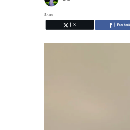
Share
X
Faceboo