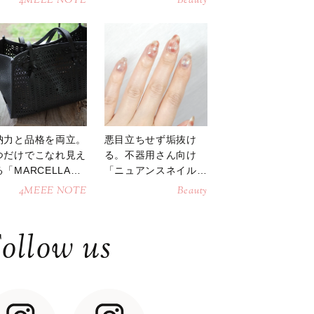
4MEEE NOTE
Beauty
納力と品格を両立。
悪目立ちせず垢抜け
つだけでこなれ見え
る。不器用さん向け
「MARCELLAト
「ニュアンスネイル」
トバッグ」
のやり方
4MEEE NOTE
Beauty
ollow us