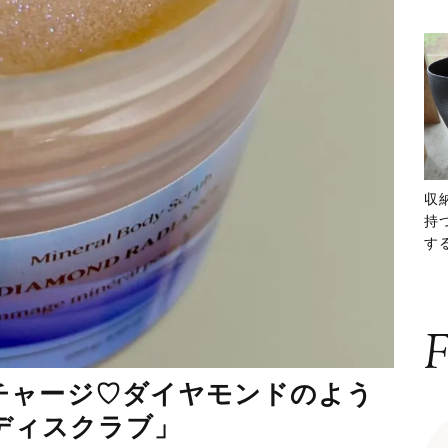
収
持
する
ー
F
チャージ♡ダイヤモンドのよう
ボディスクラブ」