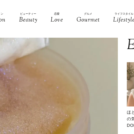
ョン
ビューティー
恋愛
グルメ
ライフスタイル
on
Beauty
Love
Gourmet
Lifestyl
E
ほ
の気
D
大