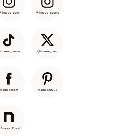
@4meee_com
@4meee_cosme
4meee_cosme
@4meee_com
@4meeecom
@4meee0198
4meee_f1real