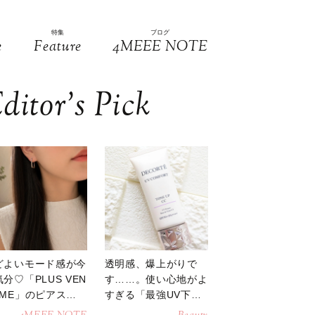
特集
ブログ
e
Feature
4MEEE NOTE
ditor’s Pick
どよいモード感が今
透明感、爆上がりで
分♡「PLUS VEN
す……。使い心地がよ
OME」のピアスが
すぎる「最強UV下
活躍
地」