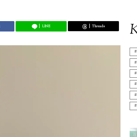
K
k
LINE
Threads