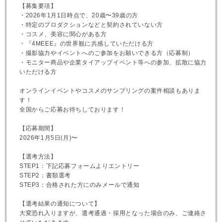
【募集要項】
・2026年1月1日時点で、20歳〜39歳の方
・特定のプロダクションなどと契約されていない方
・コスメ、美容に関心がある方
・『4MEEE』の世界観に共感していただける方
・撮影協力やイベントへのご参加をお願いできる方（応募制）
・モニター商品や企業タイアップイベント等への参加、拡散に協力
いただける方
オンラインイベントやコスメのサンプリングの案件相談もありま
す！
全国からご応募お待ちしております！
【応募期間】
2026年1月5日(月)〜
【選考方法】
STEP1：下記応募フォームよりエントリー
STEP2：書類選考
STEP3：合格された方にのみメールで通知
【選考結果の通知について】
大変恐れ入りますが、選考通過・採用となった場合のみ、ご連絡さ