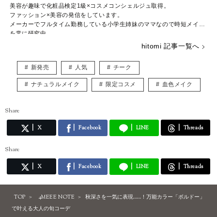
美容が趣味で化粧品検定1級×コスメコンシェルジュ取得。
ファッション×美容の発信をしています。
メーカーでフルタイム勤務している小学生姉妹のママなので時短メイク
を常に研究中。
hitomi 記事一覧へ
新発売
人気
チーク
ナチュラルメイク
限定コスメ
血色メイク
Share
X
Facebook
LINE
Threads
Share
X
Facebook
LINE
Threads
TOP
4MEEE NOTE
秋深さを一気に表現……！万能カラー「ボルドー」
で叶える大人の旬コーデ