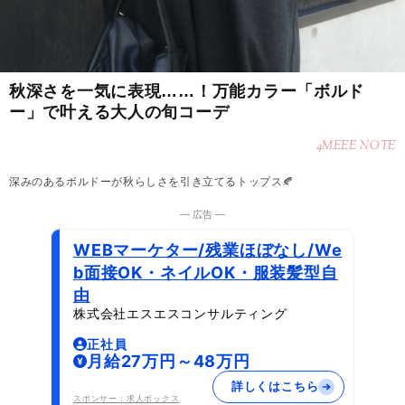
秋深さを一気に表現……！万能カラー「ボルド
ー」で叶える大人の旬コーデ
4MEEE NOTE
深みのあるボルドーが秋らしさを引き立てるトップス🍂
― 広告 ―
WEBマーケター/残業ほぼなし/We
b面接OK・ネイルOK・服装髪型自
由
株式会社エスエスコンサルティング
正社員
月給27万円～48万円
詳しくはこちら
スポンサー：求人ボックス