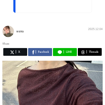
2025.12.04
waka
Share
X
Facebook
LINE
Threads