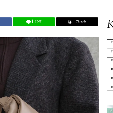
K
k
LINE
Threads