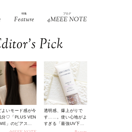
特集
ブログ
e
Feature
4MEEE NOTE
ditor’s Pick
どよいモード感が今
透明感、爆上がりで
分♡「PLUS VEN
す……。使い心地がよ
OME」のピアスが
すぎる「最強UV下
活躍
地」