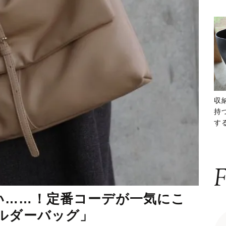
収
持
する
ー
F
い……！定番コーデが一気にこ
ルダーバッグ」