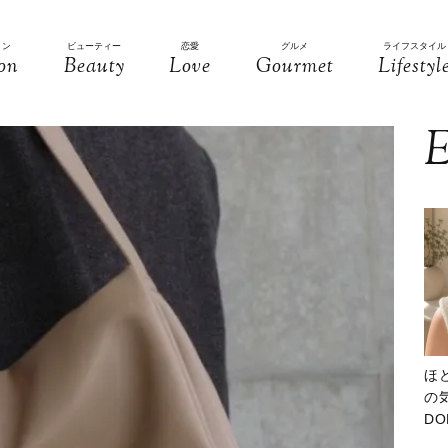
ョン
ビューティー
恋愛
グルメ
ライフスタイル
on
Beauty
Love
Gourmet
Lifestyl
E
ほ
の気
D
大