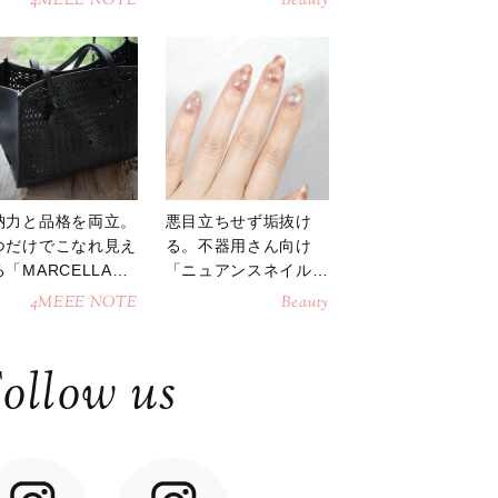
4MEEE NOTE
Beauty
納力と品格を両立。
悪目立ちせず垢抜け
つだけでこなれ見え
る。不器用さん向け
「MARCELLAト
「ニュアンスネイル」
トバッグ」
のやり方
4MEEE NOTE
Beauty
ollow us