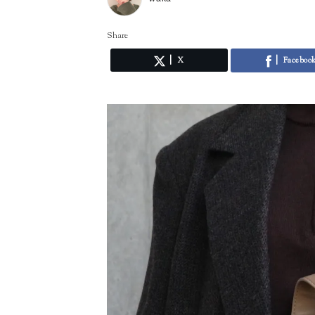
Share
X
Faceboo