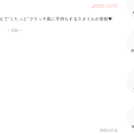
4MEEE NOTE
て“くたっと”クラッチ風に手持ちするスタイルが新鮮💝
― 広告 ―
@
@
2025.12.11