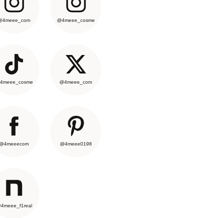
@4meee_com
@4meee_cosme
4meee_cosme
@4meee_com
@4meeecom
@4meee0198
4meee_f1real