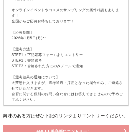
オンラインイベントやコスメのサンプリングの案件相談もありま
す！
全国からご応募お待ちしております！
【応募期間】
2026年1月5日(月)〜
【選考方法】
STEP1：下記応募フォームよりエントリー
STEP2：書類選考
STEP3：合格された方にのみメールで通知
【選考結果の通知について】
大変恐れ入りますが、選考通過・採用となった場合のみ、ご連絡さ
せていただきます。
合否に関する個別のお問い合わせにはお答えできませんので予めご
了承ください。
興味のある方はぜひ下記のリンクよりエントリーください。
4MEEE美容部にエントリー！