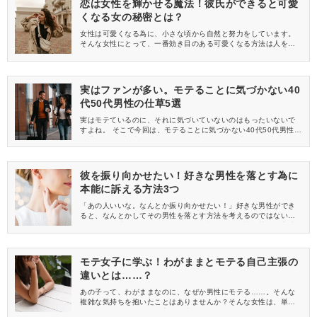
恋は女性を輝かせる魔法！彼氏ができると可愛
くなる女の秘密とは？
女性は可愛くなる為に、小さな頃から自然と努力をしています。
そんな女性にとって、一番効き目のある可愛くなる方法は人を好
きなる事だと思います。好きな人ができると女性は素敵な魔法に
かかりますからね。あなたは魔法にかかった事がありますか？そ
れとも、そんな魔法の存在を知らないままですか？
実はファンが多い。モテることに気づかない40
代50代男性の仕草5選
実はモテているのに、それに気づいていないのはもったいないで
すよね。 そこで今回は、モテることに気づかない40代50代男性の
仕草について調査をしました。 女性たちの鋭い意見にも注目で
す！
彼を振り向かせたい！好きな男性を落とす為に
本能に訴える方法3つ
「あの人いいな。なんとか振り向かせたい！」好きな男性ができ
ると、なんとかしてその男性を落とす方法を考えるのではないで
しょうか？彼を振り向かせたいなら、効果的に男性を落とす方法
を試してみませんか？ここでは、男性の本能に訴え掛けることが
できるような、男性を落とす方法を紹介します。
モテ女子に学ぶ！わがままとモテる自己主張の
違いとは……？
あの子って、わがままなのに、なぜか男性にモテる……。そんな
複雑な気持ちを抱いたことはありませんか？そんな女性は、単な
るわがままとモテる自己主張の違いをちゃんと分かっているのか