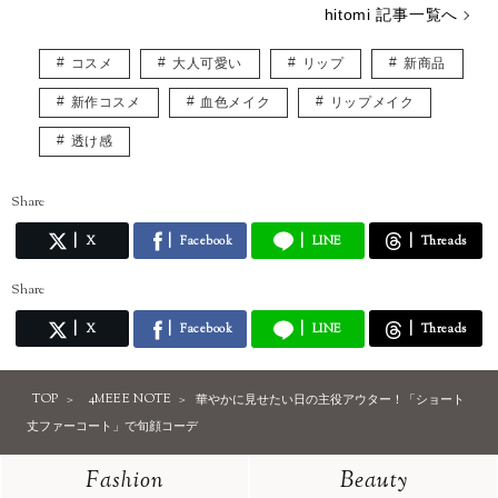
hitomi 記事一覧へ
コスメ
大人可愛い
リップ
新商品
新作コスメ
血色メイク
リップメイク
透け感
Share
X
Facebook
LINE
Threads
Share
X
Facebook
LINE
Threads
TOP
4MEEE NOTE
華やかに見せたい日の主役アウター！「ショート
丈ファーコート」で旬顔コーデ
Fashion
Beauty