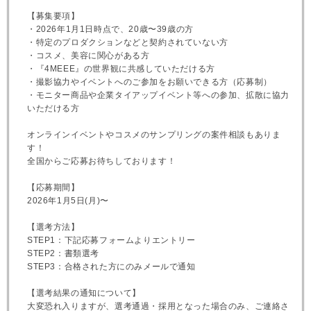
【募集要項】
・2026年1月1日時点で、20歳〜39歳の方
・特定のプロダクションなどと契約されていない方
・コスメ、美容に関心がある方
・『4MEEE』の世界観に共感していただける方
・撮影協力やイベントへのご参加をお願いできる方（応募制）
・モニター商品や企業タイアップイベント等への参加、拡散に協力
いただける方
オンラインイベントやコスメのサンプリングの案件相談もありま
す！
全国からご応募お待ちしております！
【応募期間】
2026年1月5日(月)〜
【選考方法】
STEP1：下記応募フォームよりエントリー
STEP2：書類選考
STEP3：合格された方にのみメールで通知
【選考結果の通知について】
大変恐れ入りますが、選考通過・採用となった場合のみ、ご連絡さ