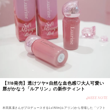
【7/8発売】透けツヤ×自然な血色感♡大人可愛い
唇がかなう「ルアリン」の新作ティント
4MEEE NOTE
本田真凜さんがプロデュースするLu'Allin(ルアリン)から登場した「ソフト