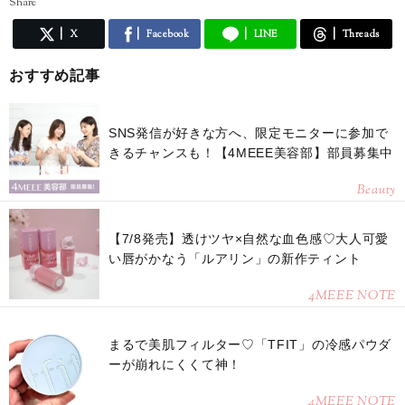
Share
X
Facebook
LINE
Threads
おすすめ記事
SNS発信が好きな方へ、限定モニターに参加で
きるチャンスも！【4MEEE美容部】部員募集中
Beauty
【7/8発売】透けツヤ×自然な血色感♡大人可愛
い唇がかなう「ルアリン」の新作ティント
4MEEE NOTE
まるで美肌フィルター♡「TFIT」の冷感パウダ
ーが崩れにくくて神！
4MEEE NOTE