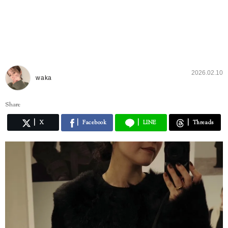
2026.02.10
waka
Share
X
Facebook
LINE
Threads