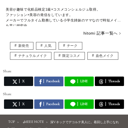
美容が趣味で化粧品検定1級×コスメコンシェルジュ取得。
ファッション×美容の発信をしています。
メーカーでフルタイム勤務している小学生姉妹のママなので時短メイク
を常に研究中。
hitomi 記事一覧へ
新発売
人気
チーク
ナチュラルメイク
限定コスメ
血色メイク
Share
X
Facebook
LINE
Threads
Share
X
Facebook
LINE
Threads
TOP
4MEEE NOTE
深Vネックでデコルテ美人に。着回し上手になれ