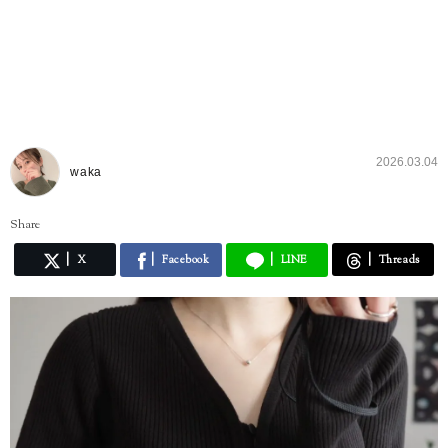
2026.03.04
waka
Share
X
Facebook
LINE
Threads