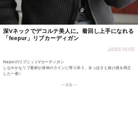
深Vネックでデコルテ美人に。着回し上手になれる
「feepur」リブカーディガン
4MEEE NOTE
feepurのリブニットVカーディガン
しなやかなリブ素材が身体のラインに寄り添う、女っぽさと抜け感を両立
した一着✨
― 広告 ―