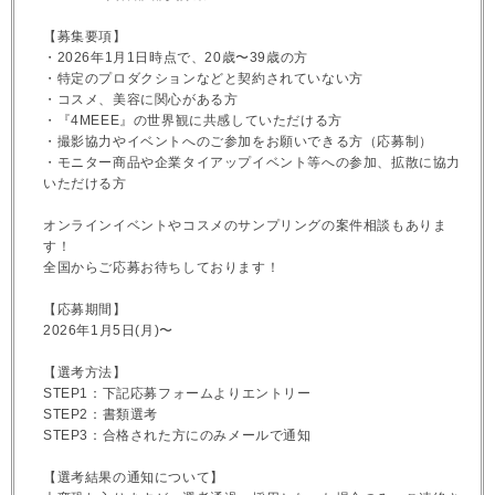
【募集要項】
・2026年1月1日時点で、20歳〜39歳の方
・特定のプロダクションなどと契約されていない方
・コスメ、美容に関心がある方
・『4MEEE』の世界観に共感していただける方
・撮影協力やイベントへのご参加をお願いできる方（応募制）
・モニター商品や企業タイアップイベント等への参加、拡散に協力
いただける方
オンラインイベントやコスメのサンプリングの案件相談もありま
す！
全国からご応募お待ちしております！
【応募期間】
2026年1月5日(月)〜
【選考方法】
STEP1：下記応募フォームよりエントリー
STEP2：書類選考
STEP3：合格された方にのみメールで通知
【選考結果の通知について】