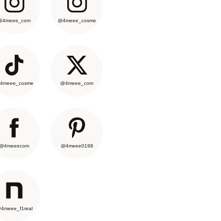
@4meee_com
@4meee_cosme
4meee_cosme
@4meee_com
@4meeecom
@4meee0198
4meee_f1real