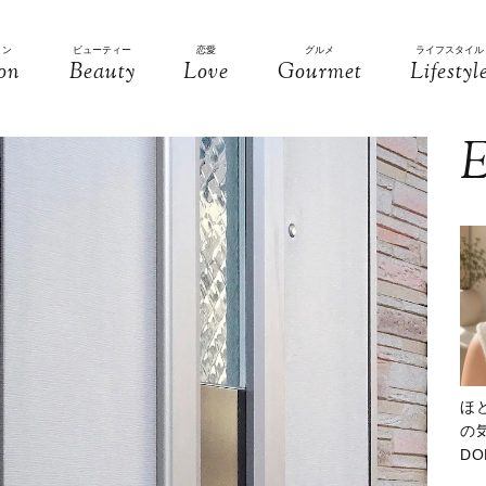
ョン
ビューティー
恋愛
グルメ
ライフスタイル
on
Beauty
Love
Gourmet
Lifestyl
E
ほ
の気
D
大