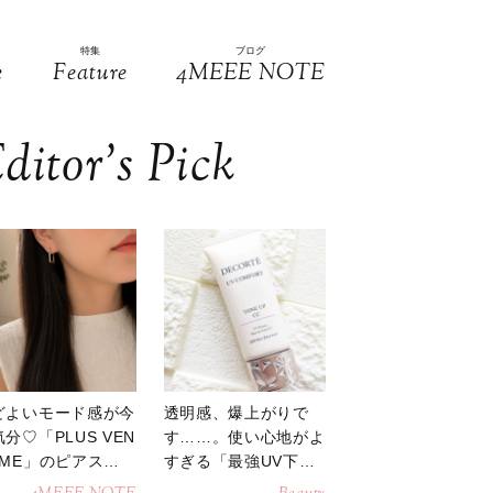
特集
ブログ
e
Feature
4MEEE NOTE
ditor’s Pick
どよいモード感が今
透明感、爆上がりで
分♡「PLUS VEN
す……。使い心地がよ
OME」のピアスが
すぎる「最強UV下
活躍
地」