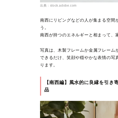
出典：stock.adobe.com
南西にリビングなどの人が集まる空間
う。
南西が持つのエネルギーと相まって、
写真は、木製フレームか金属フレーム
できるだけ、笑顔や穏やかな表情の写
ります。
【南西編】風水的に良縁を引き
品