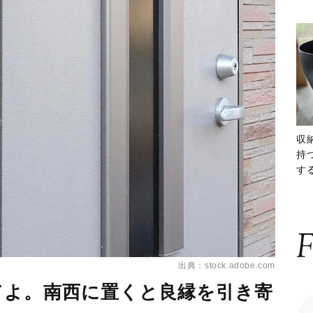
収
持
する
ー
F
出典：stock.adobe.com
てよ。南西に置くと良縁を引き寄