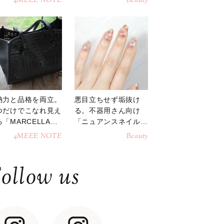
4MEEE NOTE
Beauty
納力と品格を両立。
悪目立ちせず垢抜け
つだけでこなれ見え
る。不器用さん向け
「MARCELLAト
「ニュアンスネイル」
トバッグ」
のやり方
4MEEE NOTE
Beauty
ollow us