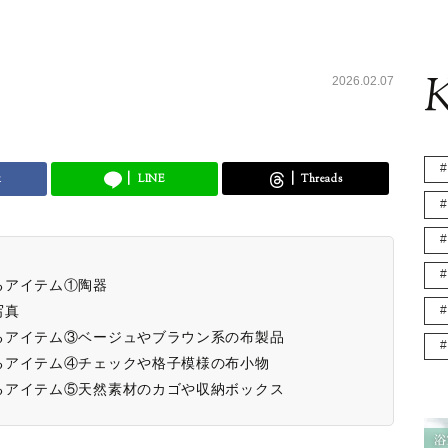
K
2026.02.07
k
LINE
Threads
るアイテム①陶器
写真
るアイテム③ベージュやブラウン系の布製品
るアイテム④チェックや格子模様の布小物
るアイテム⑤天然素材のカゴや収納ボックス