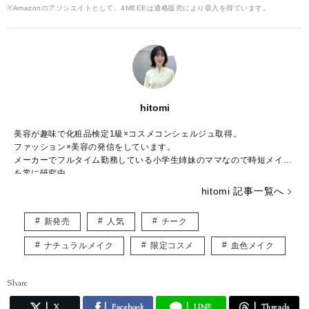
※Amazonのアソシエイトとして、4MEEEは適格販売により収入を得ています。
hitomi
美容が趣味で化粧品検定1級×コスメコンシェルジュ取得。
ファッション×美容の発信をしています。
メーカーでフルタイム勤務している小学生姉妹のママなので時短メイク
を常に研究中。
hitomi 記事一覧へ
新発売
人気
チーク
ナチュラルメイク
限定コスメ
血色メイク
Share
X
Facebook
LINE
Threads