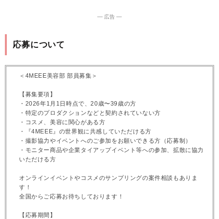
― 広告 ―
応募について
＜4MEEE美容部 部員募集＞
【募集要項】
・2026年1月1日時点で、20歳〜39歳の方
・特定のプロダクションなどと契約されていない方
・コスメ、美容に関心がある方
・『4MEEE』の世界観に共感していただける方
・撮影協力やイベントへのご参加をお願いできる方（応募制）
・モニター商品や企業タイアップイベント等への参加、拡散に協力
いただける方
オンラインイベントやコスメのサンプリングの案件相談もありま
す！
全国からご応募お待ちしております！
【応募期間】