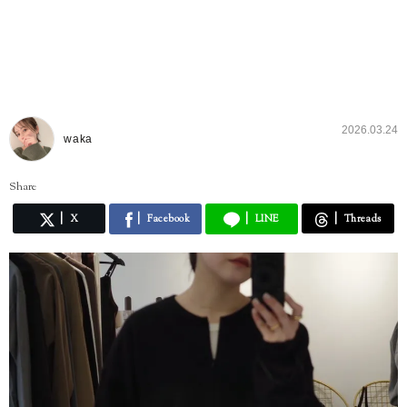
2026.03.24
waka
Share
X
Facebook
LINE
Threads