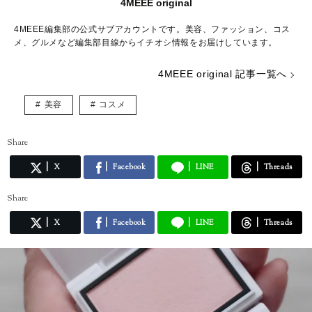
4MEEE original
4MEEE編集部の公式サブアカウントです。美容、ファッション、コス
メ、グルメなど編集部目線からイチオシ情報をお届けしています。
4MEEE original 記事一覧へ
美容
コスメ
Share
X
Facebook
LINE
Threads
Share
X
Facebook
LINE
Threads