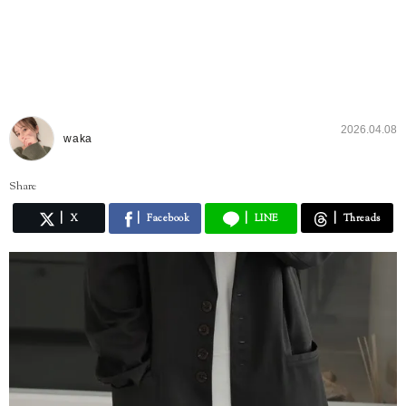
2026.04.08
waka
Share
X
Facebook
LINE
Threads