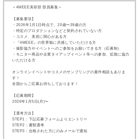
＜4MEEE美容部 部員募集＞
【募集要項】
・2026年1月1日時点で、20歳〜39歳の方
・特定のプロダクションなどと契約されていない方
・コスメ、美容に関心がある方
・『4MEEE』の世界観に共感していただける方
・撮影協力やイベントへのご参加をお願いできる方（応募制）
・モニター商品や企業タイアップイベント等への参加、拡散に協力
いただける方
オンラインイベントやコスメのサンプリングの案件相談もありま
す！
全国からご応募お待ちしております！
【応募期間】
2026年1月5日(月)〜
【選考方法】
STEP1：下記応募フォームよりエントリー
STEP2：書類選考
STEP3：合格された方にのみメールで通知