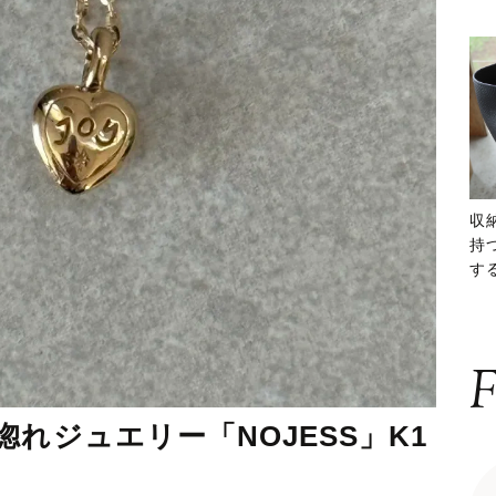
収
持
する
ー
F
れジュエリー「NOJESS」K1