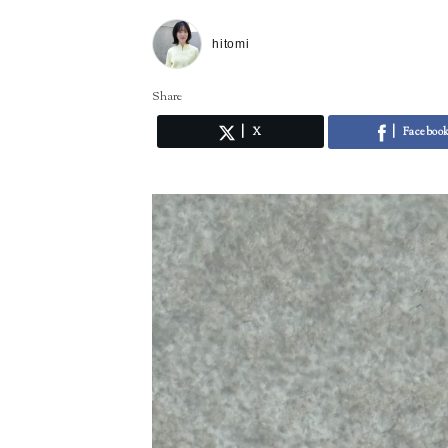
hitomi
Share
X
Faceboo