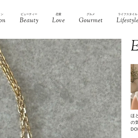
ョン
ビューティー
恋愛
グルメ
ライフスタイル
on
Beauty
Love
Gourmet
Lifestyl
E
ほ
の気
D
大