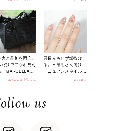
4MEEE NOTE
Beauty
納力と品格を両立。
悪目立ちせず垢抜け
つだけでこなれ見え
る。不器用さん向け
「MARCELLAト
「ニュアンスネイル」
トバッグ」
のやり方
4MEEE NOTE
Beauty
ollow us