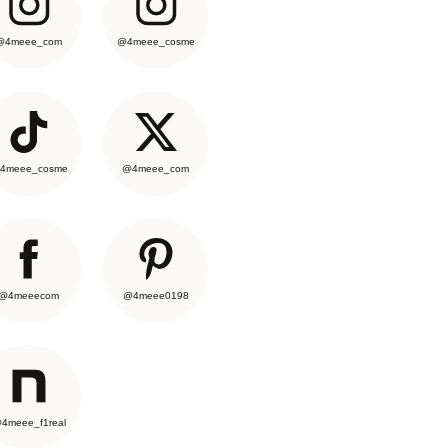
@4meee_com
@4meee_cosme
4meee_cosme
@4meee_com
@4meeecom
@4meee0198
4meee_f1real