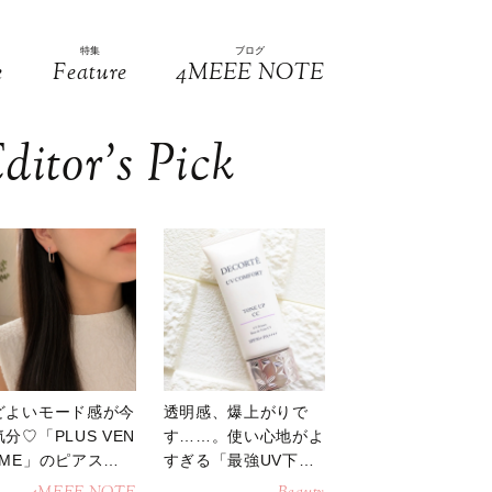
特集
ブログ
e
Feature
4MEEE NOTE
ditor’s Pick
どよいモード感が今
透明感、爆上がりで
分♡「PLUS VEN
す……。使い心地がよ
OME」のピアスが
すぎる「最強UV下
活躍
地」