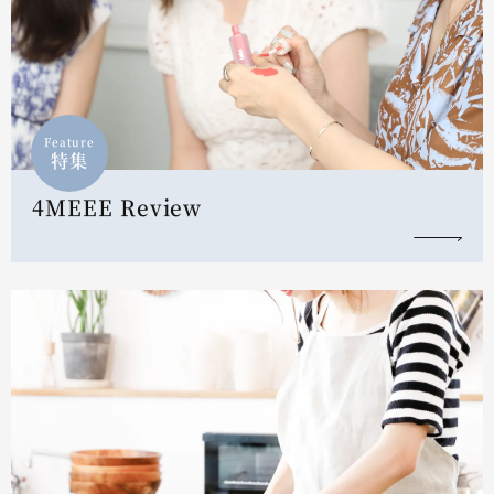
Feature
特集
4MEEE Review