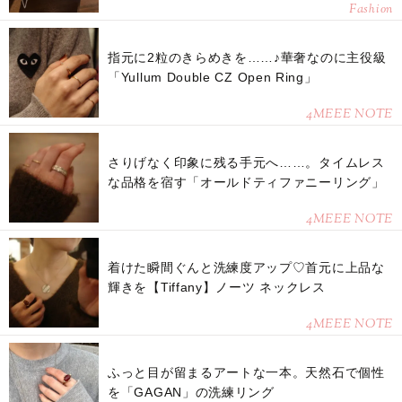
Fashion
指元に2粒のきらめきを……♪華奢なのに主役級
「Yullum Double CZ Open Ring」
4MEEE NOTE
さりげなく印象に残る手元へ……。タイムレス
な品格を宿す「オールドティファニーリング」
4MEEE NOTE
着けた瞬間ぐんと洗練度アップ♡首元に上品な
輝きを【Tiffany】ノーツ ネックレス
4MEEE NOTE
ふっと目が留まるアートな一本。天然石で個性
を「GAGAN」の洗練リング