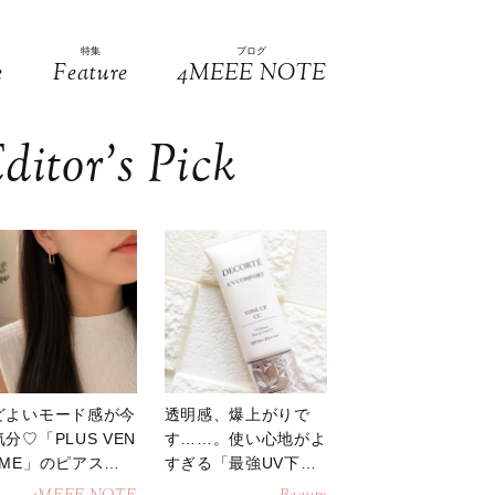
特集
ブログ
e
Feature
4MEEE NOTE
ditor’s Pick
どよいモード感が今
透明感、爆上がりで
分♡「PLUS VEN
す……。使い心地がよ
OME」のピアスが
すぎる「最強UV下
活躍
地」