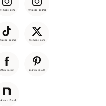
@4meee_com
@4meee_cosme
4meee_cosme
@4meee_com
@4meeecom
@4meee0198
4meee_f1real