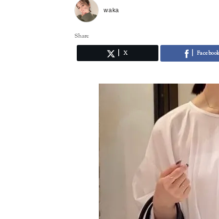
waka
Share
X
Faceboo