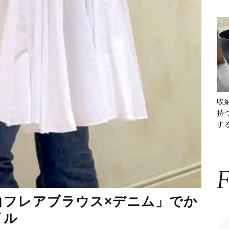
収
持
する
ー
F
白フレアブラウス×デニム」でか
イル