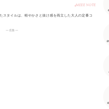
4MEEE NOTE
たスタイルは、軽やかさと抜け感を両立した大人の定番コ
― 広告 ―
@
@