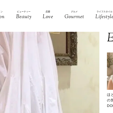
ョン
ビューティー
恋愛
グルメ
ライフスタイル
on
Beauty
Love
Gourmet
Lifestyl
E
ほ
の気
D
大