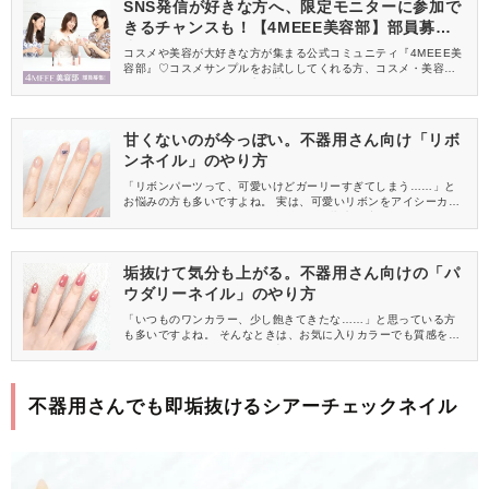
SNS発信が好きな方へ、限定モニターに参加で
きるチャンスも！【4MEEE美容部】部員募集
中
コスメや美容が大好きな方が集まる公式コミュニティ『4MEEE美
容部』♡コスメサンプルをお試ししてくれる方、コスメ・美容情報
を一緒に発信してくれる方を募集しています！
甘くないのが今っぽい。不器用さん向け「リボ
ンネイル」のやり方
「リボンパーツって、可愛いけどガーリーすぎてしまう……」と
お悩みの方も多いですよね。 実は、可愛いリボンをアイシーカラ
ーでつくると、クールでぐっと垢抜けた指先が叶うんです。 今回
は、不器用さんでも簡単にできるクールな「リボンネイル」のや
り方をご紹介します。
垢抜けて気分も上がる。不器用さん向けの「パ
ウダリーネイル」のやり方
「いつものワンカラー、少し飽きてきたな……」と思っている方
も多いですよね。 そんなときは、お気に入りカラーでも質感を変
えるだけで、垢抜けて気分も上がるんです。 今回は、不器用さん
向けの簡単な「パウダリーネイル」のやり方をご紹介します。
不器用さんでも即垢抜けるシアーチェックネイル