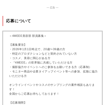
― 広告 ―
応募について
＜4MEEE美容部 部員募集＞
【募集要項】
・2026年1月1日時点で、20歳〜39歳の方
・特定のプロダクションなどと契約されていない方
・コスメ、美容に関心がある方
・『4MEEE』の世界観に共感していただける方
・撮影協力やイベントへのご参加をお願いできる方（応募制）
・モニター商品や企業タイアップイベント等への参加、拡散に協力
いただける方
オンラインイベントやコスメのサンプリングの案件相談もありま
す！
全国からご応募お待ちしております！
【応募期間】