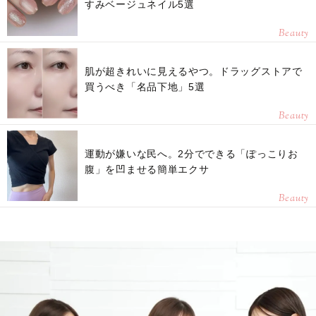
すみベージュネイル5選
Beauty
肌が超きれいに見えるやつ。ドラッグストアで
買うべき「名品下地」5選
Beauty
運動が嫌いな民へ。2分でできる「ぽっこりお
腹」を凹ませる簡単エクサ
Beauty