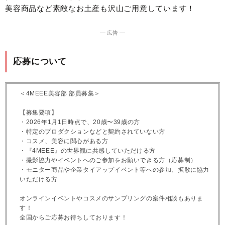
美容商品など素敵なお土産も沢山ご用意しています！
― 広告 ―
応募について
＜4MEEE美容部 部員募集＞
【募集要項】
・2026年1月1日時点で、20歳〜39歳の方
・特定のプロダクションなどと契約されていない方
・コスメ、美容に関心がある方
・『4MEEE』の世界観に共感していただける方
・撮影協力やイベントへのご参加をお願いできる方（応募制）
・モニター商品や企業タイアップイベント等への参加、拡散に協力
いただける方
オンラインイベントやコスメのサンプリングの案件相談もありま
す！
全国からご応募お待ちしております！