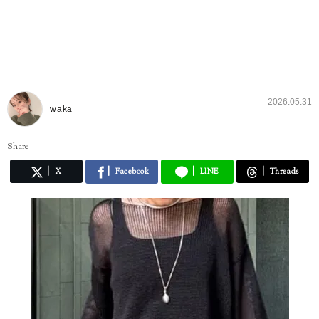
2026.05.31
waka
Share
X
Facebook
LINE
Threads