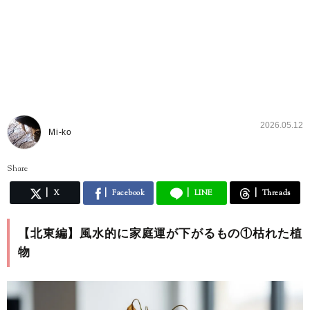
2026.05.12
Mi-ko
Share
X
Facebook
LINE
Threads
【北東編】風水的に家庭運が下がるもの①枯れた植
物