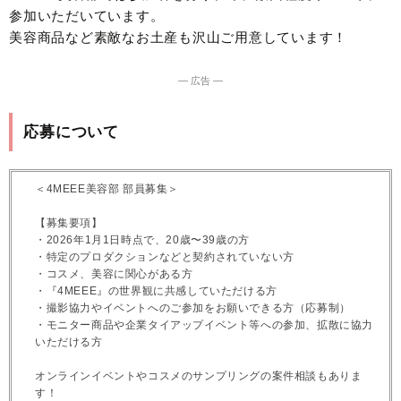
参加いただいています。
美容商品など素敵なお土産も沢山ご用意しています！
― 広告 ―
応募について
＜4MEEE美容部 部員募集＞
【募集要項】
・2026年1月1日時点で、20歳〜39歳の方
・特定のプロダクションなどと契約されていない方
・コスメ、美容に関心がある方
・『4MEEE』の世界観に共感していただける方
・撮影協力やイベントへのご参加をお願いできる方（応募制）
・モニター商品や企業タイアップイベント等への参加、拡散に協力
いただける方
オンラインイベントやコスメのサンプリングの案件相談もありま
す！