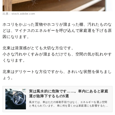
出典：stock.adobe.com
ホコリをかぶった置物やホコリが溜まった棚、汚れたものな
どは、マイナスのエネルギーを呼び込んで家庭運を下げる原
因になります。
北東は清潔感がとても大切な方位です。
小さな汚れやくすみが溜まるだけでも、空間の気が乱れやす
くなります。
北東はデリケートな方位ですから、きれいな状態を保ちまし
ょう。
実は風水的に危険です……。車内にあると家庭
運が急降下するもの5選
風水では、車はただの移動手段ではなく、エネルギーを運ぶ空間
と考えられています。 車に何を置くかは家庭運にも影響するた
め、少し注意したいところです。 今回は、車にあると家庭運が下
がるものをご紹介しますね。