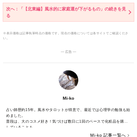
次へ：「【北東編】風水的に家庭運が下がるもの」の続きを見
る
※表示価格は記事執筆時点の価格です。現在の価格については各サイトでご確認くださ
い。
― 広告 ―
Mi-ko
占い師歴約15年。風水やタロットが得意で、最近では心理学の勉強も始
めました。
普段は、大のコスメ好き！気づけば数日に1回のペースで化粧品を購入
していることも……。
ストレスが多い今の時代……癒やしが欲しいという方のために、のんび
Mi-ko 記事一覧へ