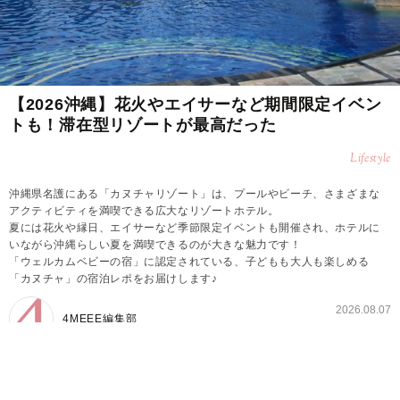
【2026沖縄】花火やエイサーなど期間限定イベン
トも！滞在型リゾートが最高だった
Lifestyle
沖縄県名護にある「カヌチャリゾート」は、プールやビーチ、さまざまな
アクティビティを満喫できる広大なリゾートホテル。
夏には花火や縁日、エイサーなど季節限定イベントも開催され、ホテルに
いながら沖縄らしい夏を満喫できるのが大きな魅力です！
「ウェルカムベビーの宿」に認定されている、子どもも大人も楽しめる
「カヌチャ」の宿泊レポをお届けします♪
2026.08.07
4MEEE編集部
まるでひとつの街！「ウェルカムベビーの宿」認定