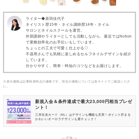
ライター◆原田佳代子
ネイリスト歴15年・ネイル講師歴14年・ネイル
サロンとネイルスクールを運営。
外部講師やライターとしても活動しながら、最近ではNotion
で業務効率化のお手伝いもしています。
ちょっとの工夫で可愛く仕上がる♡
不器用さんでも気軽に楽しめるセルフネイルデザインを紹介
しています。
分かりやすく、簡単・時短のコツなどをお届けします。
※表示価格は記事執筆時点の価格です。現在の価格については各サイトでご確認くださ
い。
新規入会＆条件達成で最大23,000円相当プレゼ
ント！
三井住友カード（NL）はデザインも機能も充実！ポイント貯まる
かわいいオーロラデザインも要チェック！
― 広告 ―