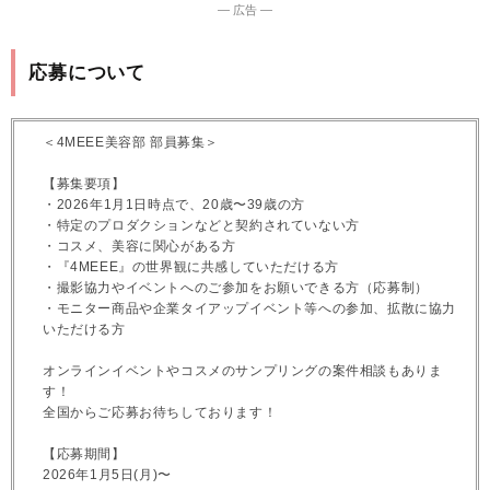
― 広告 ―
応募について
＜4MEEE美容部 部員募集＞
【募集要項】
・2026年1月1日時点で、20歳〜39歳の方
・特定のプロダクションなどと契約されていない方
・コスメ、美容に関心がある方
・『4MEEE』の世界観に共感していただける方
・撮影協力やイベントへのご参加をお願いできる方（応募制）
・モニター商品や企業タイアップイベント等への参加、拡散に協力
いただける方
オンラインイベントやコスメのサンプリングの案件相談もありま
す！
全国からご応募お待ちしております！
【応募期間】
2026年1月5日(月)〜