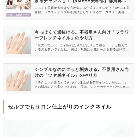
きるチャンスも！【4MEEE美容部】部員募集
中
コスメや美容が大好きな方が集まる公式コミュニティ『4MEEE美
容部』♡コスメサンプルをお試ししてくれる方、コスメ・美容情報
を一緒に発信してくれる方を募集しています！
今っぽくて垢抜ける。不器用さん向け「フラワ
ーフレンチネイル」のやり方
「爪先ってカラーが剥がれたり欠けたりして困る……」と悩んで
いる方も多いですよね。 実は、爪先に小花シールを飾るだけで、
補強と垢抜けの両方が叶うんです。 今回は、不器用さんでも簡単
にできる「フラワーフレンチネイル」のやり方をご紹介します。
シンプルなのにグッと垢抜ける。不器用さん向
けの「ツヤ感ネイル」のやり方
「テクニック要らずできれいに仕上がるデザインないかな……」
とお悩みの方も多いですよね。 実は、シアーカラーとパールカラ
ーの組み合わせで、ツヤ感のある垢抜けた指先が叶うんです。 今
回は、不器用さんでも簡単な「ツヤ感ネイル」のやり方をご紹介
します。
セルフでもサロン仕上がりのインクネイル