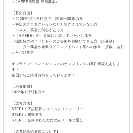
＜4MEEE美容部 部員募集＞
【募集要項】
・2026年1月1日時点で、20歳〜39歳の方
・特定のプロダクションなどと契約されていない方
・コスメ、美容に関心がある方
・『4MEEE』の世界観に共感していただける方
・撮影協力やイベントへのご参加をお願いできる方（応募制）
・モニター商品や企業タイアップイベント等への参加、拡散に協力
いただける方
オンラインイベントやコスメのサンプリングの案件相談もありま
す！
全国からご応募お待ちしております！
【応募期間】
2026年1月5日(月)〜
【選考方法】
STEP1：下記応募フォームよりエントリー
STEP2：書類選考
STEP3：合格された方にのみメールで通知
【選考結果の通知について】