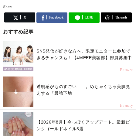
Share
X
Facebook
LINE
Threads
おすすめ記事
SNS発信が好きな方へ、限定モニターに参加で
きるチャンスも！【4MEEE美容部】部員募集中
Beauty
透明感がものすごい……。めちゃくちゃ美肌見
えする「最強下地」
Beauty
【2026年8月】今っぽくアップデート。最新ピ
ンクゴールドネイル5選