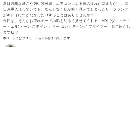
夏は過酷な暑さや強い紫外線、エアコンによる体の疲れが溜まりがち。毎
日お手入れしていても、なんとなく肌が暗く見えてしまったり、ファンデ
がキレイにつかなかったりすることはありませんか？
今回は、そんなお疲れモードの肌も明るく見せてくれる「VDL(ヴィ・ディ
ー・エル)トーン ステイン カラー コレクティング プライマー」をご紹介し
ますね♡
本ページにはプロモーションが含まれています
2026.08.06
松木奈美
圧倒的な透明感*が叶う「03 ペールブルー」