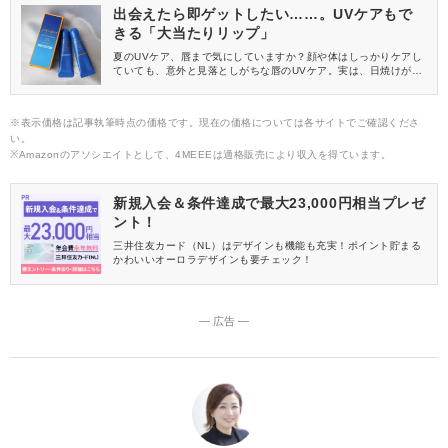
ュアリーなデザインパッケージもあわせて、お楽しみください。
出会えたら即ゲットしたい……。UVケアもで
きる「大当たりリップ」
夏のUVケア、唇まで気にしていますか？顔や体はしっかりケアし
ていても、意外と見落としがちな唇のUVケア。実は、日焼けが唇
の乾燥やくすみの原因になることもあるんです。そこで今回使っ
てみたのが、SHISEIDO(シセイドウ)の「UVリップカラースプラ
ッシュ」。うるツヤ仕上がりでUVカットも叶う、夏にぴったりの
※表示価格は記事執筆時点の価格です。現在の価格については各サイトでご確認くださ
リップをご紹介します！
い。
※Amazonのアソシエイトとして、4MEEEは適格販売により収入を得ています。
新規入会＆条件達成で最大23,000円相当プレゼ
ント！
三井住友カード（NL）はデザインも機能も充実！ポイント貯まる
かわいいオーロラデザインも要チェック！
― 広告 ―