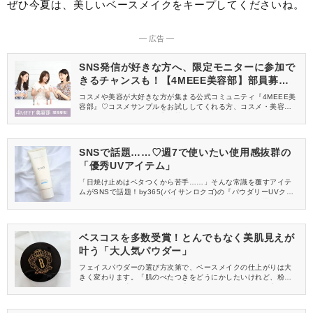
ぜひ今夏は、美しいベースメイクをキープしてくださいね。
― 広告 ―
SNS発信が好きな方へ、限定モニターに参加で
きるチャンスも！【4MEEE美容部】部員募集
中
コスメや美容が大好きな方が集まる公式コミュニティ『4MEEE美
容部』♡コスメサンプルをお試ししてくれる方、コスメ・美容情報
を一緒に発信してくれる方を募集しています！
SNSで話題……♡週7で使いたい使用感抜群の
「優秀UVアイテム」
「日焼け止めはベタつくから苦手……」そんな常識を覆すアイテ
ムがSNSで話題！by365(バイサンロクゴ)の『パウダリーUVクリ
ーム』は、濃厚なクリーム状なのに、肌に伸ばすと不思議なほど
サラサラに。今回は、1枚ベールをまとったような透明感を引きだ
す「トーンアップタイプ」をレビューします。
ベスコスを多数受賞！とんでもなく美肌見えが
叶う「大人気パウダー」
フェイスパウダーの選び方次第で、ベースメイクの仕上がりは大
きく変わります。「肌のべたつきをどうにかしたいけれど、粉々
しくて厚塗り感のある肌には仕上げたくない……」そんな方にご
紹介したいのが、BOBBI BROWN(ボビイ ブラウン)のフェイスパ
ウダー。ベスコスも多数受賞している人気のアイテムです♡ラグジ