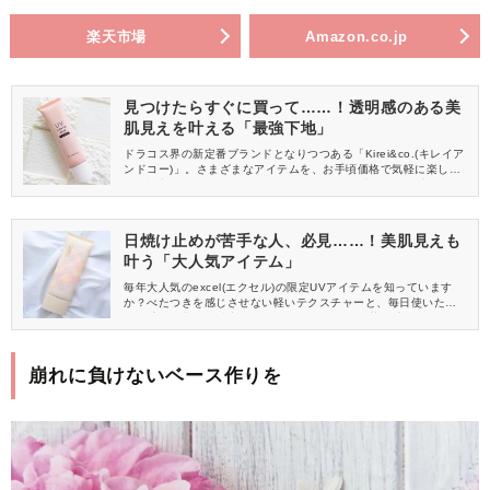
楽天市場
Amazon.co.jp
見つけたらすぐに買って……！透明感のある美
肌見えを叶える「最強下地」
ドラコス界の新定番ブランドとなりつつある「Kirei&co.(キレイア
ンドコー)」。さまざまなアイテムを、お手頃価格で気軽に楽しめ
ると評判です。“きれい”になることに貪欲な、大人女子の心をつか
んで離さない♡これからの季節に、とてもおすすめのアイテムをご
紹介します。
日焼け止めが苦手な人、必見……！美肌見えも
叶う「大人気アイテム」
毎年大人気のexcel(エクセル)の限定UVアイテムを知っています
か？べたつきを感じさせない軽いテクスチャーと、毎日使いたく
なる香りの良さが魅力のシリーズで、今年は“紅茶の香り”が登場し
ました。日焼け止めが苦手な方にこそ試してほしい、春の限定UV
を紹介します。
崩れに負けないベース作りを