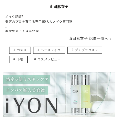
山田麻衣子
メイク講師/
美容のプロを育てる専門家/大人メイク専門家
美容業界に入り約25年。
8000人以上の女性の顔に触れてきました。
山田麻衣子 記事一覧へ
講師業の傍らメイクコラム執筆や雑誌記事の監修、Amazon Kindleから
メイク本を出版しており、執筆活動も並行して行っています。
コスメ
ベースメイク
プチプラコスメ
少しでも皆様がメイクのお悩みを解消し、笑顔で楽しい毎日をお過ごし
頂けるようなテクニックやコスメ情報を分かりやすくご紹介♡一人でも
下地
コスメレビュー
多くの方がメイクで笑顔溢れる日々を送ってくださいますように。
ブログ:
https://ameblo.jp/timnon