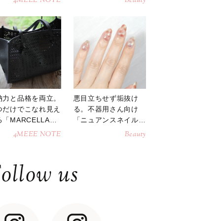
4MEEE NOTE
Beauty
納力と品格を両立。
悪目立ちせず垢抜け
つだけでこなれ見え
る。不器用さん向け
「MARCELLAト
「ニュアンスネイル」
トバッグ」
のやり方
4MEEE NOTE
Beauty
ollow us