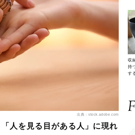
収
持
する
ー
F
出典：stock.adobe.com
。「人を見る目がある人」に現れ