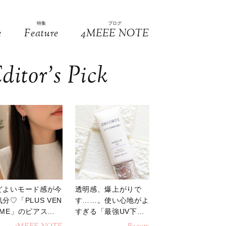
特集
ブログ
e
Feature
4MEEE NOTE
ditor’s Pick
どよいモード感が今
透明感、爆上がりで
分♡「PLUS VEN
す……。使い心地がよ
OME」のピアスが
すぎる「最強UV下
活躍
地」