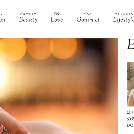
ョン
ビューティー
恋愛
グルメ
ライフスタイル
on
Beauty
Love
Gourmet
Lifestyl
E
ほ
の気
D
大