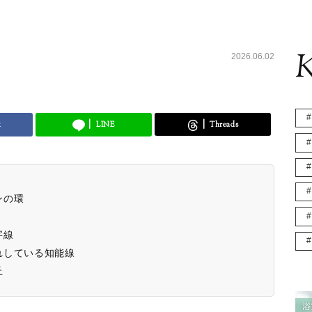
K
2026.06.02
k
LINE
Threads
ンの環
字線
れしている知能線
丘