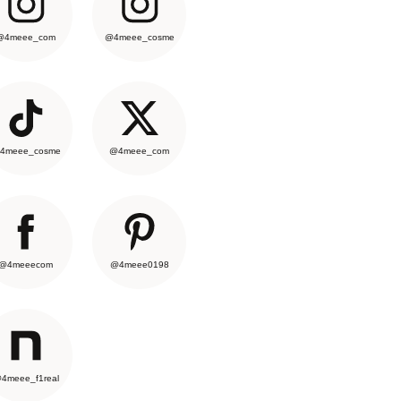
@4meee_com
@4meee_cosme
4meee_cosme
@4meee_com
@4meeecom
@4meee0198
4meee_f1real