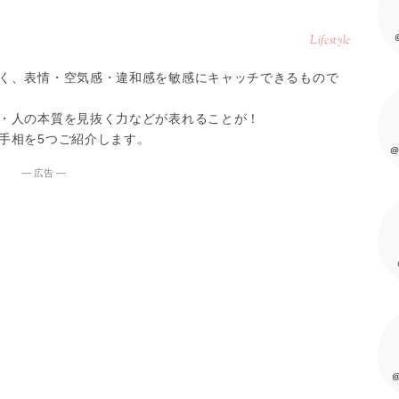
Lifestyle
く、表情・空気感・違和感を敏感にキャッチできるもので
・人の本質を見抜く力などが表れることが！
手相を5つご紹介します。
@
― 広告 ―
@