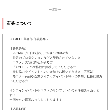
― 広告 ―
応募について
＜4MEEE美容部 部員募集＞
【募集要項】
・2026年1月1日時点で、20歳〜39歳の方
・特定のプロダクションなどと契約されていない方
・コスメ、美容に関心がある方
・『4MEEE』の世界観に共感していただける方
・撮影協力やイベントへのご参加をお願いできる方（応募制）
・モニター商品や企業タイアップイベント等への参加、拡散に協力
いただける方
オンラインイベントやコスメのサンプリングの案件相談もありま
す！
全国からご応募お待ちしております！
【応募期間】