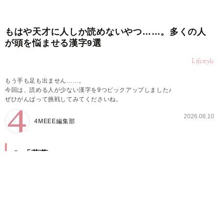
もはや天才に人しか読めないやつ……。多くの人
が頭を悩ませる漢字9選
Lifestyle
もう手も足も出ません……。
今回は、読める人が少ない漢字を9つピックアップしました♪
ぜひがんばって挑戦してみてくださいね。
2026.08.10
4MEEE編集部
Q.「薀蓄」