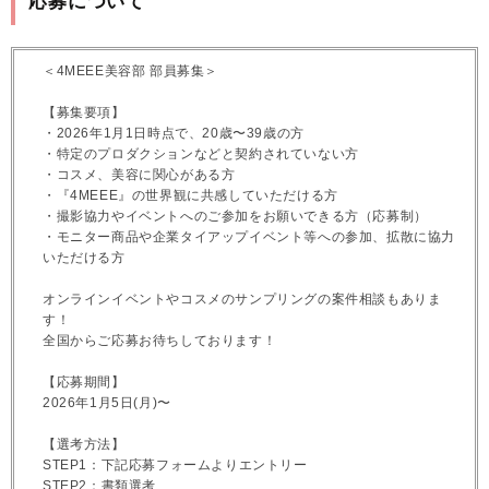
応募について
＜4MEEE美容部 部員募集＞
【募集要項】
・2026年1月1日時点で、20歳〜39歳の方
・特定のプロダクションなどと契約されていない方
・コスメ、美容に関心がある方
・『4MEEE』の世界観に共感していただける方
・撮影協力やイベントへのご参加をお願いできる方（応募制）
・モニター商品や企業タイアップイベント等への参加、拡散に協力
いただける方
オンラインイベントやコスメのサンプリングの案件相談もありま
す！
全国からご応募お待ちしております！
【応募期間】
2026年1月5日(月)〜
【選考方法】
STEP1：下記応募フォームよりエントリー
STEP2：書類選考