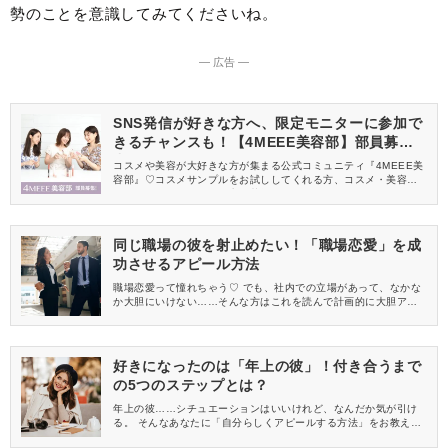
勢のことを意識してみてくださいね。
― 広告 ―
SNS発信が好きな方へ、限定モニターに参加で
きるチャンスも！【4MEEE美容部】部員募集
中
コスメや美容が大好きな方が集まる公式コミュニティ『4MEEE美
容部』♡コスメサンプルをお試ししてくれる方、コスメ・美容情報
を一緒に発信してくれる方を募集しています！
同じ職場の彼を射止めたい！「職場恋愛」を成
功させるアピール方法
職場恋愛って憧れちゃう♡ でも、社内での立場があって、なかな
か大胆にいけない……そんな方はこれを読んで計画的に大胆アピ
ールしちゃいましょう！
好きになったのは「年上の彼」！付き合うまで
の5つのステップとは？
年上の彼……シチュエーションはいいけれど、なんだか気が引け
る。 そんなあなたに「自分らしくアピールする方法」をお教えし
ます！