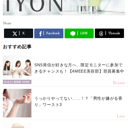
Share
X
Facebook
LINE
Threads
おすすめ記事
SNS発信が好きな方へ、限定モニターに参加で
きるチャンスも！【4MEEE美容部】部員募集中
Beauty
うっかりやってない……！？「男性が嫌がる香
り」ワースト3
Love