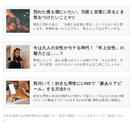
別れた後も側にいたい。元彼と友達に戻るとき
気をつけたいこと4つ
彼氏と別れたあと、「元彼とは友達に戻る」という人もいると思
います。折角出会った二人ですし、恋人としては上手くいかなく
ても、友達としては最高の関係になれることもあります。しか
し、恋人と友人は違います。元彼と友達関係になるときに気をつ
けておきたいことを紹介していきます。またお互いに男女が目覚
めてしまったら大変ですからね！
今は大人の女性がモテる時代！「年上女性」の
魅力とは……？
男性にとって、恋人を選ぶポイントは様々です。そんな中で、今
は「大人女性」がモテるというのを皆さんはご存じでしょうか？
今回の記事では、今男性陣から注目を集めている「大人女性」が
なぜモテるのかというのを解説していきたいと思います！
気付いて！好きな男性にLINEで「脈ありアピ
ール」する方法5つ
好きな男性に自分の気持ちに気付いて欲しい！そんなときはLINE
(ライン)で脈ありアピールをするのが正解♪男性は意外に鈍感なの
で、分かりやすいアピールをしないと脈ありだと気付いてくれま
せん。LINEでどんなアピール方法が脈ありだと気付かれやすいの
が教えたいと思います♡
※表示価格は記事執筆時点の価格です。現在の価格については各サイトでご確認くださ
い。