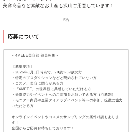
美容商品など素敵なお土産も沢山ご用意しています！
― 広告 ―
応募について
＜4MEEE美容部 部員募集＞
【募集要項】
・2026年1月1日時点で、20歳〜39歳の方
・特定のプロダクションなどと契約されていない方
・コスメ、美容に関心がある方
・『4MEEE』の世界観に共感していただける方
・撮影協力やイベントへのご参加をお願いできる方（応募制）
・モニター商品や企業タイアップイベント等への参加、拡散に協力
いただける方
オンラインイベントやコスメのサンプリングの案件相談もありま
す！
全国からご応募お待ちしております！