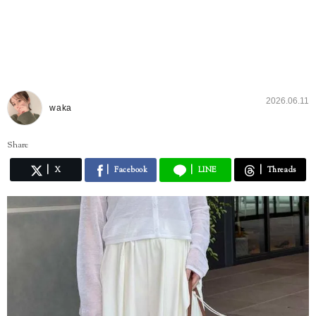
2026.06.11
waka
Share
X
Facebook
LINE
Threads