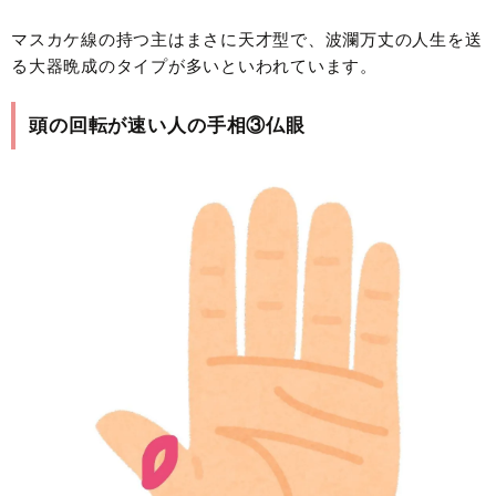
マスカケ線の持つ主はまさに天才型で、波瀾万丈の人生を送
る大器晩成のタイプが多いといわれています。
頭の回転が速い人の手相③仏眼