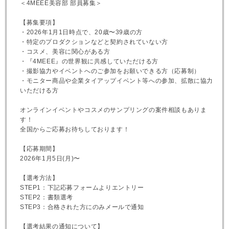
＜4MEEE美容部 部員募集＞
【募集要項】
・2026年1月1日時点で、20歳〜39歳の方
・特定のプロダクションなどと契約されていない方
・コスメ、美容に関心がある方
・『4MEEE』の世界観に共感していただける方
・撮影協力やイベントへのご参加をお願いできる方（応募制）
・モニター商品や企業タイアップイベント等への参加、拡散に協力
いただける方
オンラインイベントやコスメのサンプリングの案件相談もありま
す！
全国からご応募お待ちしております！
【応募期間】
2026年1月5日(月)〜
【選考方法】
STEP1：下記応募フォームよりエントリー
STEP2：書類選考
STEP3：合格された方にのみメールで通知
【選考結果の通知について】