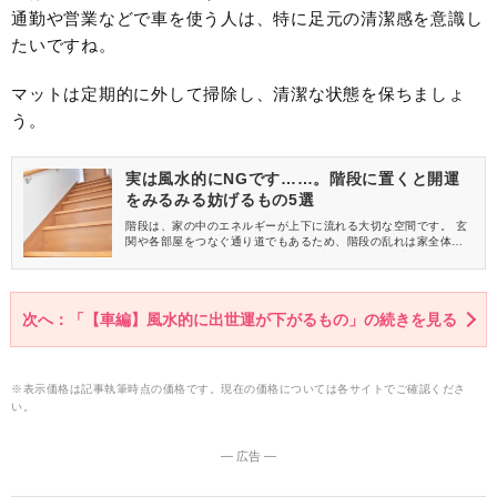
通勤や営業などで車を使う人は、特に足元の清潔感を意識し
たいですね。
マットは定期的に外して掃除し、清潔な状態を保ちましょ
う。
実は風水的にNGです……。階段に置くと開運
をみるみる妨げるもの5選
階段は、家の中のエネルギーが上下に流れる大切な空間です。 玄
関や各部屋をつなぐ通り道でもあるため、階段の乱れは家全体の
運気低下につながります。 今回は、階段にあると風水的に開運を
妨げるものをご紹介しますね。
次へ：「【車編】風水的に出世運が下がるもの」の続きを見る
※表示価格は記事執筆時点の価格です。現在の価格については各サイトでご確認くださ
い。
― 広告 ―