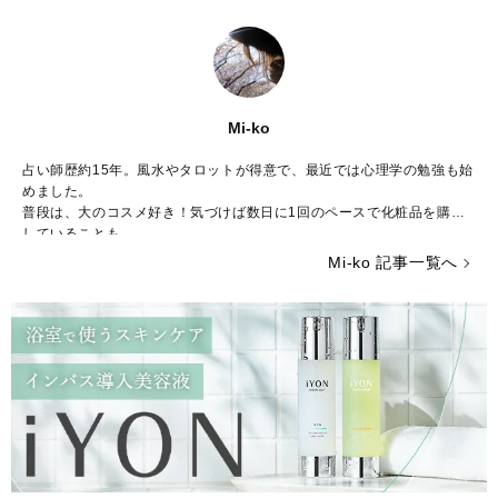
Mi-ko
占い師歴約15年。風水やタロットが得意で、最近では心理学の勉強も始
めました。
普段は、大のコスメ好き！気づけば数日に1回のペースで化粧品を購入
していることも……。
ストレスが多い今の時代……癒やしが欲しいという方のために、のんび
Mi-ko 記事一覧へ
りした海辺の街からみなさんの心を少しだけ暖かくする言葉をお届けで
きれば嬉しいです。