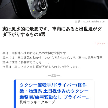
出典：stock.adobe.com
実は風水的に最悪です。車内にあると出世運がダ
ダ下がりするもの5選
Lifestyle
車は、目的地へ移動するための大切な空間です。
風水では、車は運気を動かすものとも考えられており、車内の状態が仕事
運や出世運に影響することも……。
今回は、車にあると出世運が下がるものをご紹介します。
― 広告 ―
タクシー運転手/ドライバー/軽作
業・物流系 土日祝休みのタクシー
乗務員/給与変動なし プライベート
長崎ラッキーグループ
重視派へ