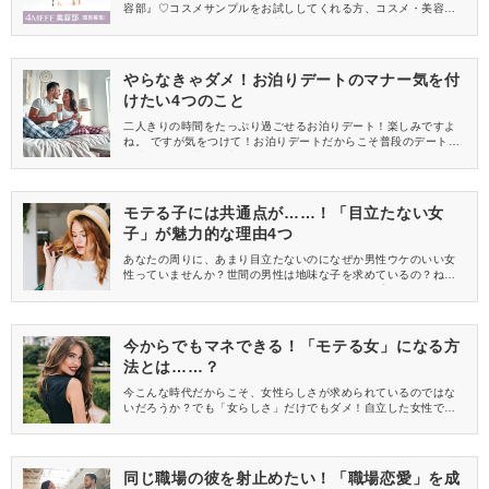
容部』♡コスメサンプルをお試ししてくれる方、コスメ・美容情報
を一緒に発信してくれる方を募集しています！
やらなきゃダメ！お泊りデートのマナー気を付
けたい4つのこと
二人きりの時間をたっぷり過ごせるお泊りデート！楽しみですよ
ね。 ですが気をつけて！お泊りデートだからこそ普段のデートと
は違う思わぬ落とし穴が……。お泊りデートで気を付けたいマナ
ーをまとめてみました。ぜひ参考にしてみて下さいね。
モテる子には共通点が……！「目立たない女
子」が魅力的な理由4つ
あなたの周りに、あまり目立たないのになぜか男性ウケのいい女
性っていませんか？世間の男性は地味な子を求めているの？ね
ぇ、彼女達のモテる理由ってなに？どうすれば派手な子がそうな
れるのかも一緒に理由をご紹介します♪
今からでもマネできる！「モテる女」になる方
法とは……？
今こんな時代だからこそ、女性らしさが求められているのではな
いだろうか？でも「女らしさ」だけでもダメ！自立した女性でな
いと優秀は男性はパートナーとして選んでくれない。モテる女性
のエッセンスをまとめました♪
同じ職場の彼を射止めたい！「職場恋愛」を成