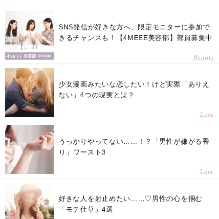
SNS発信が好きな方へ、限定モニターに参加で
きるチャンスも！【4MEEE美容部】部員募集中
Beauty
少女漫画みたいな恋したい！けど実際「ありえ
ない」4つの現実とは？
Love
うっかりやってない……！？「男性が嫌がる香
り」ワースト3
Love
好きな人を射止めたい……♡男性の心を掴む
「モテ仕草」4選