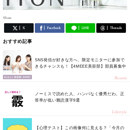
Share
X
Facebook
LINE
Threads
おすすめ記事
SNS発信が好きな方へ、限定モニターに参加で
きるチャンスも！【4MEEE美容部】部員募集中
Beauty
ノーミスで読めた人、ハンパなく優秀だわ。正
答率が低い難読漢字9選
Lifestyle
【心理テスト】この画像何に見える？「今月の