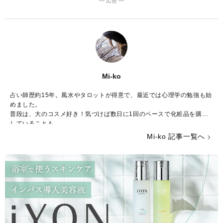
― 広告 ―
Mi-ko
占い師歴約15年。風水やタロットが得意で、最近では心理学の勉強も始
めました。
普段は、大のコスメ好き！気づけば数日に1回のペースで化粧品を購入
していることも……。
ストレスが多い今の時代……癒やしが欲しいという方のために、のんび
Mi-ko 記事一覧へ
りした海辺の街からみなさんの心を少しだけ暖かくする言葉をお届けで
きれば嬉しいです。