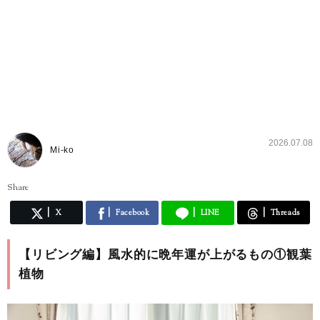
2026.07.08
Mi-ko
Share
X
Facebook
LINE
Threads
【リビング編】風水的に晩年運が上がるもの①観葉
植物