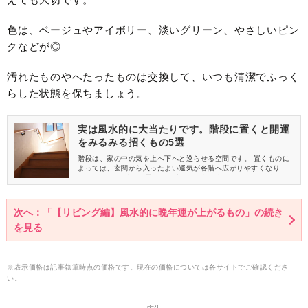
色は、ベージュやアイボリー、淡いグリーン、やさしいピン
クなどが◎
汚れたものやへたったものは交換して、いつも清潔でふっく
らした状態を保ちましょう。
実は風水的に大当たりです。階段に置くと開運
をみるみる招くもの5選
階段は、家の中の気を上へ下へと巡らせる空間です。 置くものに
よっては、玄関から入ったよい運気が各階へ広がりやすくなりま
す。 今回は、階段に置くと風水的に開運を招くものをご紹介しま
すね。
次へ：「【リビング編】風水的に晩年運が上がるもの」の続き
を見る
※表示価格は記事執筆時点の価格です。現在の価格については各サイトでご確認くださ
い。