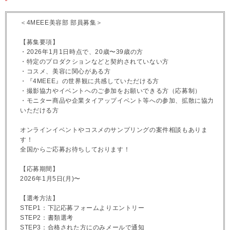
＜4MEEE美容部 部員募集＞
【募集要項】
・2026年1月1日時点で、20歳〜39歳の方
・特定のプロダクションなどと契約されていない方
・コスメ、美容に関心がある方
・『4MEEE』の世界観に共感していただける方
・撮影協力やイベントへのご参加をお願いできる方（応募制）
・モニター商品や企業タイアップイベント等への参加、拡散に協力
いただける方
オンラインイベントやコスメのサンプリングの案件相談もありま
す！
全国からご応募お待ちしております！
【応募期間】
2026年1月5日(月)〜
【選考方法】
STEP1：下記応募フォームよりエントリー
STEP2：書類選考
STEP3：合格された方にのみメールで通知