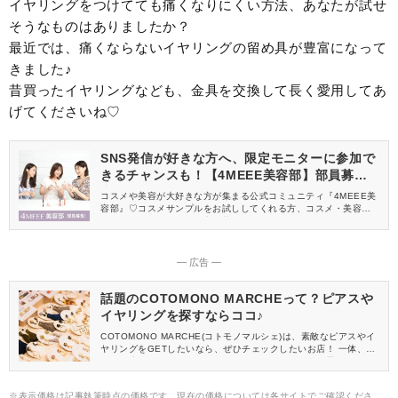
イヤリングをつけてても痛くなりにくい方法、あなたが試せ
そうなものはありましたか？
最近では、痛くならないイヤリングの留め具が豊富になって
きました♪
昔買ったイヤリングなども、金具を交換して長く愛用してあ
げてくださいね♡
SNS発信が好きな方へ、限定モニターに参加で
きるチャンスも！【4MEEE美容部】部員募集
中
コスメや美容が大好きな方が集まる公式コミュニティ『4MEEE美
容部』♡コスメサンプルをお試ししてくれる方、コスメ・美容情報
を一緒に発信してくれる方を募集しています！
― 広告 ―
話題のCOTOMONO MARCHEって？ピアスや
イヤリングを探すならココ♪
COTOMONO MARCHE(コトモノマルシェ)は、素敵なピアスやイ
ヤリングをGETしたいなら、ぜひチェックしたいお店！ 一体、ど
んなお店なのでしょうか。 COTOMONO MARCHEに置いてある
アクセサリーの特徴や、利用するメリットなどをご紹介します♡
※表示価格は記事執筆時点の価格です。現在の価格については各サイトでご確認くださ