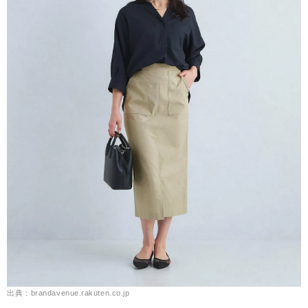
出典：brandavenue.rakuten.co.jp