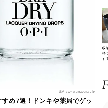
収
持
する
ー
F
出典：www.amazon.co.jp
すすめ7選！ドンキや薬局でゲッ