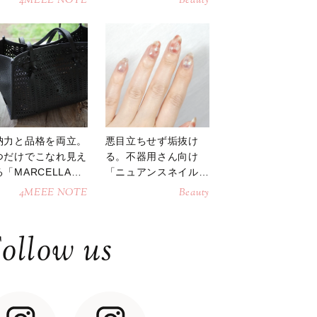
4MEEE NOTE
Beauty
納力と品格を両立。
悪目立ちせず垢抜け
つだけでこなれ見え
る。不器用さん向け
「MARCELLAト
「ニュアンスネイル」
トバッグ」
のやり方
4MEEE NOTE
Beauty
ollow us