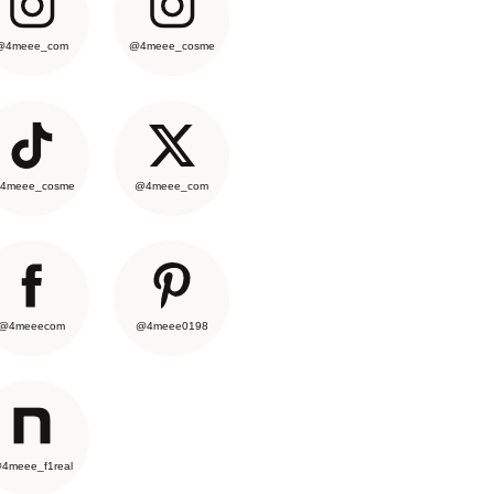
@4meee_com
@4meee_cosme
4meee_cosme
@4meee_com
@4meeecom
@4meee0198
4meee_f1real