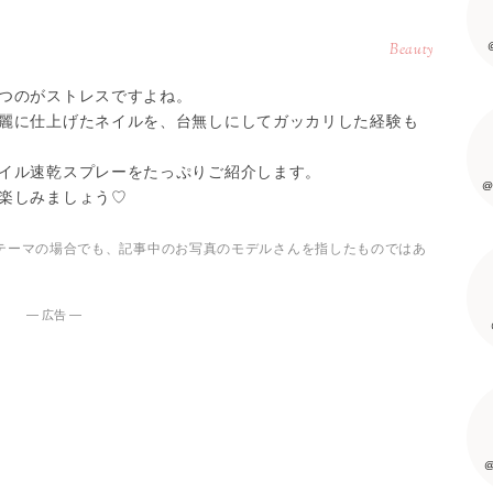
Beauty
つのがストレスですよね。
麗に仕上げたネイルを、台無しにしてガッカリした経験も
イル速乾スプレーをたっぷりご紹介します。
@
楽しみましょう♡
テーマの場合でも、記事中のお写真のモデルさんを指したものではあ
― 広告 ―
@