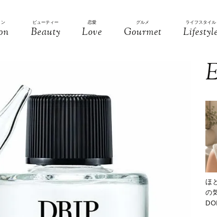
ョン
ビューティー
恋愛
グルメ
ライフスタイル
on
Beauty
Love
Gourmet
Lifestyl
E
ほ
の気
D
大