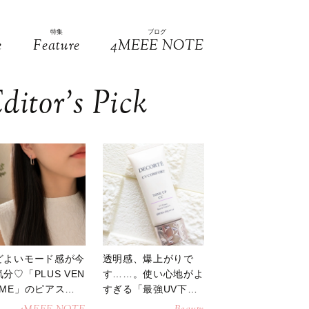
特集
ブログ
e
Feature
4MEEE NOTE
ditor’s Pick
どよいモード感が今
透明感、爆上がりで
分♡「PLUS VEN
す……。使い心地がよ
OME」のピアスが
すぎる「最強UV下
活躍
地」