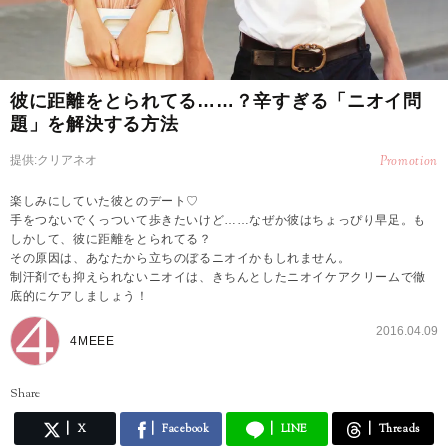
彼に距離をとられてる……？辛すぎる「ニオイ問
題」を解決する方法
提供:クリアネオ
Promotion
楽しみにしていた彼とのデート♡
手をつないでくっついて歩きたいけど……なぜか彼はちょっぴり早足。も
しかして、彼に距離をとられてる？
その原因は、あなたから立ちのぼるニオイかもしれません。
制汗剤でも抑えられないニオイは、きちんとしたニオイケアクリームで徹
底的にケアしましょう！
2016.04.09
4MEEE
Share
X
Facebook
LINE
Threads