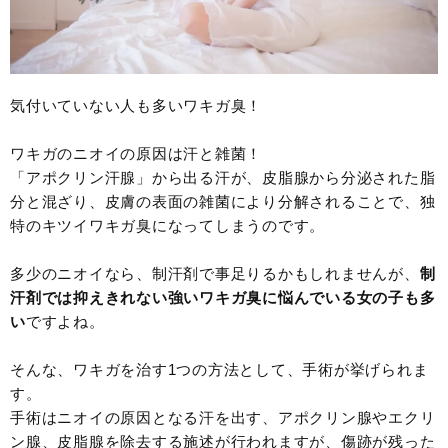
気付いていない人も多いワキガ臭！
ワキガのニオイの原因は汗と雑菌！
「アポクリン汗腺」から出る汗が、皮脂腺から分泌された脂
分と混ざり、皮膚の表面の雑菌により分解されることで、独
特のキツイワキガ臭になってしまうのです。
多少のニオイなら、制汗剤で事足りるかもしれませんが、
制
汗剤では抑えきれない強いワキガ臭に悩んでいる女の子も多
い
ですよね。
そんな、ワキガを治す1つの方法として、手術が挙げられま
す。
手術はニオイの原因となる汗を出す、アポクリン腺やエクリ
ン腺、皮脂腺を除去する施述が行われますが、傷跡が残った