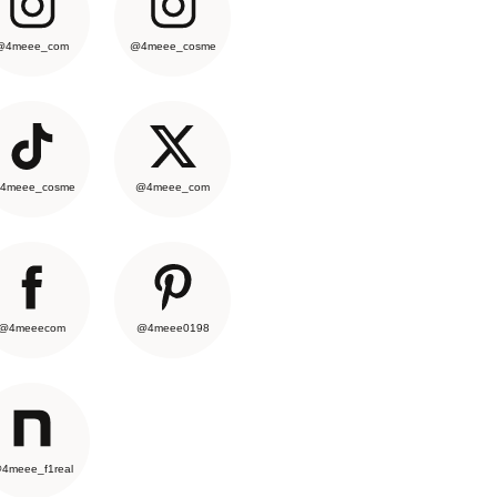
@4meee_com
@4meee_cosme
4meee_cosme
@4meee_com
@4meeecom
@4meee0198
4meee_f1real