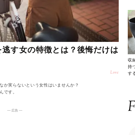
を逃す女の特徴とは？後悔だけは
収
持
Love
する
ー
なか実らないという女性はいませんか？
んです。
F
― 広告 ―