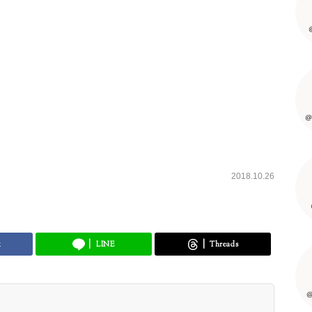
@
2018.10.26
k
LINE
Threads
@