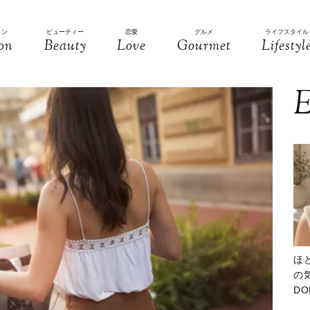
ョン
ビューティー
恋愛
グルメ
ライフスタイル
on
Beauty
Love
Gourmet
Lifestyl
E
ほ
の気
D
大