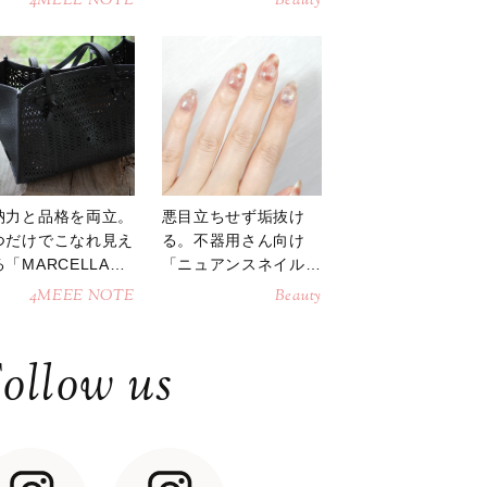
4MEEE NOTE
Beauty
納力と品格を両立。
悪目立ちせず垢抜け
つだけでこなれ見え
る。不器用さん向け
「MARCELLAト
「ニュアンスネイル」
トバッグ」
のやり方
4MEEE NOTE
Beauty
ollow us