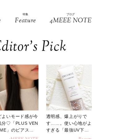
特集
ブログ
e
Feature
4MEEE NOTE
ditor’s Pick
どよいモード感が今
透明感、爆上がりで
分♡「PLUS VEN
す……。使い心地がよ
OME」のピアスが
すぎる「最強UV下
活躍
地」