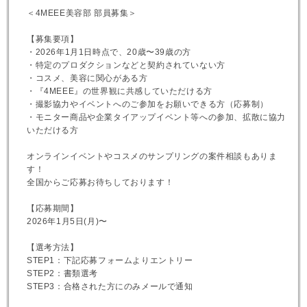
＜4MEEE美容部 部員募集＞
【募集要項】
・2026年1月1日時点で、20歳〜39歳の方
・特定のプロダクションなどと契約されていない方
・コスメ、美容に関心がある方
・『4MEEE』の世界観に共感していただける方
・撮影協力やイベントへのご参加をお願いできる方（応募制）
・モニター商品や企業タイアップイベント等への参加、拡散に協力
いただける方
オンラインイベントやコスメのサンプリングの案件相談もありま
す！
全国からご応募お待ちしております！
【応募期間】
2026年1月5日(月)〜
【選考方法】
STEP1：下記応募フォームよりエントリー
STEP2：書類選考
STEP3：合格された方にのみメールで通知