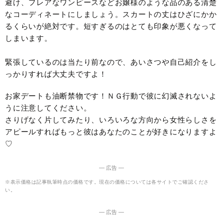
避け、フレアなワンピースなどお嬢様のような品のある清楚
なコーディネートにしましょう。スカートの丈はひざにかか
るくらいが絶対です。短すぎるのはとても印象が悪くなって
しまいます。
緊張しているのは当たり前なので、あいさつや自己紹介をし
っかりすれば大丈夫ですよ！
お家デートも油断禁物です！ＮＧ行動で彼に幻滅されないよ
うに注意してください。
さりげなく片してみたり、いろいろな方向から女性らしさを
アピールすればもっと彼はあなたのことが好きになりますよ
♡
― 広告 ―
※表示価格は記事執筆時点の価格です。現在の価格については各サイトでご確認くださ
い。
― 広告 ―