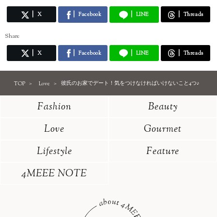
X
Facebook
LINE
Threads
Share
X
Facebook
LINE
Threads
TOP
Love
彼氏のお家でデート！気をつけなければいけないこと4つ♪
Fashion
Beauty
Love
Gourmet
Lifestyle
Feature
4MEEE NOTE