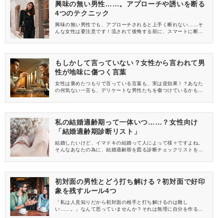
興味の無い男性……。アプローチや誘いを断る
4つのテクニック
興味の無い男性でも、アプローチされると上手く断れない……そ
んな女性は要注意です！流されて後悔する前に、スマートに断る
方法を覚えましょう♪興味の無い男性からの誘いを、きっちり断れ
るテクニックを身に着け、ご自身の望む恋愛をしましょう。
もしかして言っていない？女性から言われて男
性が地味に傷つく言葉
女性は褒めたつもりで言っている言葉も、実は逆効果！？あなた
の何気ない一言も、デリケートな男性たちを傷つけているかもし
れません。モテたいなら、絶対にあの言葉は言っちゃダメ！男性
が地味に傷つく言葉を知って、言わないように注意しましょう。
私の結婚適齢期って一体いつ……？女性向け
「結婚適齢期診断リスト」
結婚したいけど、イマドキの結婚って人によって様々ですよね。
そんなあなたの為に、結婚適齢期を図る診断チェックリストを作
ってみました。もし当てはまるならあなたは今現在、結婚適齢期
かも。イマイチ当てはまらないという方は実はまだ結婚するべき
時じゃないかもしれませんよ！
初対面の男性とどう打ち解ける？初対面で好印
象を残すルール4つ
「私は人見知りだから初対面の相手と打ち解けるのは難し
い……。」なんて思っていませんか？それは無理に自分を作るか
らなのです。まずは手始めに最低限のルールだけでも知ってトラ