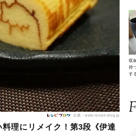
収
持
する
ー
F
出典：www.recipe-blog.jp
い料理にリメイク！第3段《伊達