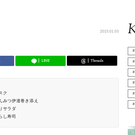
K
2015.01.03
k
LINE
Threads
スク
んみつ伊達巻き添え
りサラダ
らし寿司