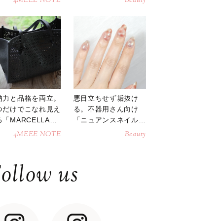
4MEEE NOTE
Beauty
納力と品格を両立。
悪目立ちせず垢抜け
つだけでこなれ見え
る。不器用さん向け
「MARCELLAト
「ニュアンスネイル」
トバッグ」
のやり方
4MEEE NOTE
Beauty
ollow us