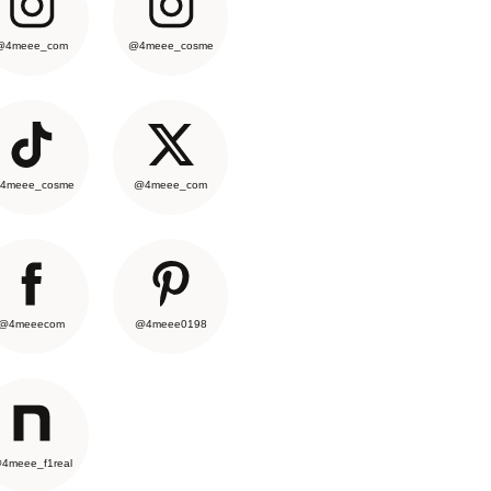
@4meee_com
@4meee_cosme
4meee_cosme
@4meee_com
@4meeecom
@4meee0198
4meee_f1real