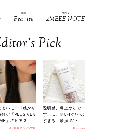
特集
ブログ
e
Feature
4MEEE NOTE
ditor’s Pick
どよいモード感が今
透明感、爆上がりで
分♡「PLUS VEN
す……。使い心地がよ
OME」のピアスが
すぎる「最強UV下
活躍
地」