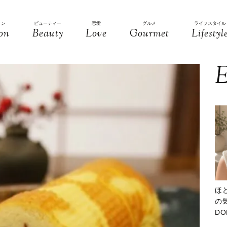
ョン
ビューティー
恋愛
グルメ
ライフスタイル
on
Beauty
Love
Gourmet
Lifestyl
E
ほ
の気
D
大