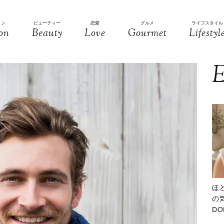
ョン
ビューティー
恋愛
グルメ
ライフスタイル
on
Beauty
Love
Gourmet
Lifestyl
E
ほ
の気
D
大