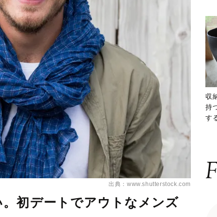
収
持
する
ー
F
出典：www.shutterstock.com
い。初デートでアウトなメンズ