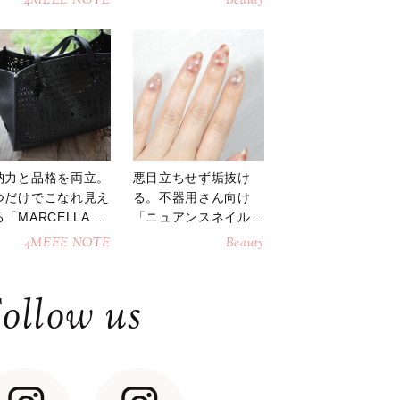
4MEEE NOTE
Beauty
納力と品格を両立。
悪目立ちせず垢抜け
つだけでこなれ見え
る。不器用さん向け
「MARCELLAト
「ニュアンスネイル」
トバッグ」
のやり方
4MEEE NOTE
Beauty
ollow us