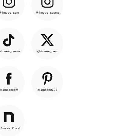
@4meee_com
@4meee_cosme
4meee_cosme
@4meee_com
@4meeecom
@4meee0198
4meee_f1real