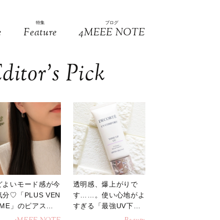
特集
ブログ
e
Feature
4MEEE NOTE
ditor’s Pick
どよいモード感が今
透明感、爆上がりで
分♡「PLUS VEN
す……。使い心地がよ
OME」のピアスが
すぎる「最強UV下
活躍
地」