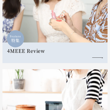
Feature
特集
4MEEE Review