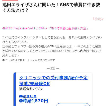
池田エライザさんに聞いた！SNSで華麗に生き抜
く方法とは？
Lifestyle
4MEEE magazine Vol.1 p.116〜「SNSで華麗に生き抜く方法」
SNS上でのインフルエンサーとして名を広める、モデルの池田エライザ(い
けだえらいざ)さん。
圧倒的なフォロワー数を誇る彼女のSNS活用法には、一体どのような秘訣
が隠れているのでしょうか？4MEEE magazine Vol.1から内容の一部をご
紹介します♪
本ページにはプロモーションが含まれています
― 広告 ―
クリニックでの受付事務/紹介予定
派遣/未経験OK
株式会社パソナ
派遣社員
時給1,870円