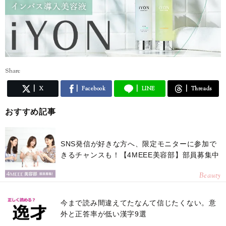
Share
X
Facebook
LINE
Threads
おすすめ記事
SNS発信が好きな方へ、限定モニターに参加で
きるチャンスも！【4MEEE美容部】部員募集中
Beauty
今まで読み間違えてたなんて信じたくない。意
外と正答率が低い漢字9選