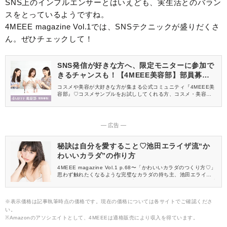
SNS上のインフルエンサーとはいえども、実生活とのバラン
スをとっているようですね。
4MEEE magazine Vol.1では、SNSテクニックが盛りだくさ
ん。ぜひチェックして！
SNS発信が好きな方へ、限定モニターに参加で
きるチャンスも！【4MEEE美容部】部員募集
中
コスメや美容が大好きな方が集まる公式コミュニティ『4MEEE美
容部』♡コスメサンプルをお試ししてくれる方、コスメ・美容情報
を一緒に発信してくれる方を募集しています！
― 広告 ―
秘訣は自分を愛すること♡池田エライザ流“か
わいいカラダ”の作り方
4MEEE magazine Vol.1 p.68〜「かわいいカラダのつくり方♡」
思わず触れたくなるような完璧なカラダの持ち主、池田エライザ
(いけだえらいざ)さん♡ 彼女の美ボディはどのような心がけから生
まれるのでしょうか？4MEEE magazine Vol.1「かわいいカラダ
のつくり方」の内容をチラ見せ♪
※表示価格は記事執筆時点の価格です。現在の価格については各サイトでご確認くださ
い。
※Amazonのアソシエイトとして、4MEEEは適格販売により収入を得ています。