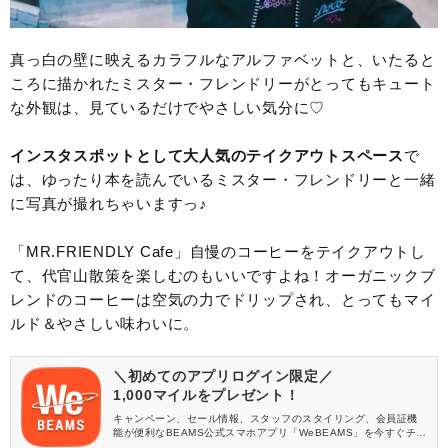
真っ白の壁に映えるカラフルなアルファベットと、いたると
ころに描かれたミスター・フレンドリーがとってもキュート
な外観は、見ているだけでやさしい気分に♡
インスタスポットとして大人気のテイクアウトスペース
で
は、ゆったり本を読んでいるミスター・フレンドリーと一緒
に写真が撮れちゃいますっ♪
「MR.FRIENDLY Cafe」自慢のコーヒーをテイクアウトし
て、代官山散策を楽しむのもいいですよね！オーガニックブ
レンドのコーヒーは空気の力でドリップされ、とってもマイ
ルド＆やさしい味わいに。
＼初めてのアプリログイン限定／
1,000マイルをプレゼント！
キャンペーン、セール情報、スタッフのスタイリング、会員証機
能が便利なBEAMS公式スマホアプリ「WeBEAMS」を今すぐチェ
ック♪