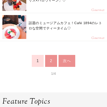
リス×ハロウィーン」♡
Gourmet
話題のミュージアムカフェ！Café 1894のレト
ロな空間でティータイム♡
Gourmet
1
2
次へ
1/4
Feature Topics