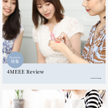
Feature
特集
4MEEE Review