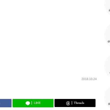
@
2018.10.24
k
LINE
Threads
@