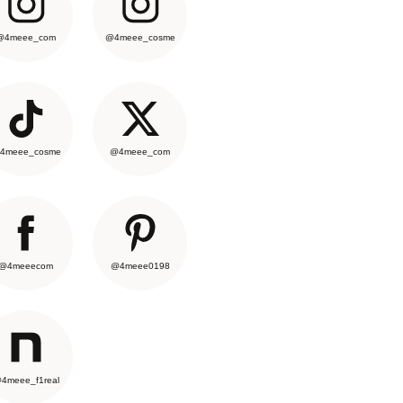
@4meee_com
@4meee_cosme
4meee_cosme
@4meee_com
@4meeecom
@4meee0198
4meee_f1real