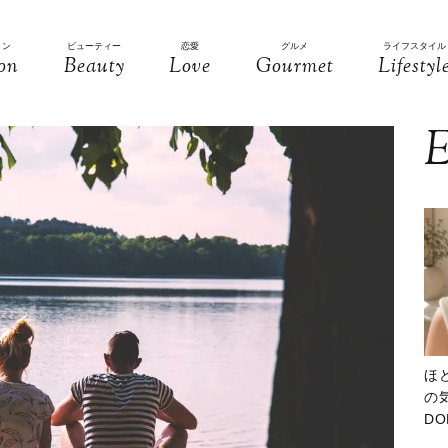
ョン
ビューティー
恋愛
グルメ
ライフスタイル
on
Beauty
Love
Gourmet
Lifestyl
E
ほ
の気
D
大