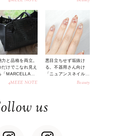
4MEEE NOTE
Beauty
納力と品格を両立。
悪目立ちせず垢抜け
つだけでこなれ見え
る。不器用さん向け
「MARCELLAト
「ニュアンスネイル」
トバッグ」
のやり方
4MEEE NOTE
Beauty
ollow us