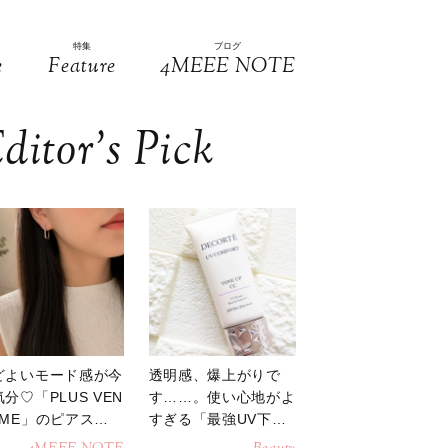
特集
ブログ
e
Feature
4MEEE NOTE
ditor’s Pick
どよいモード感が今
透明感、爆上がりで
分♡「PLUS VEN
す……。使い心地がよ
OME」のピアスが
すぎる「最強UV下
活躍
地」