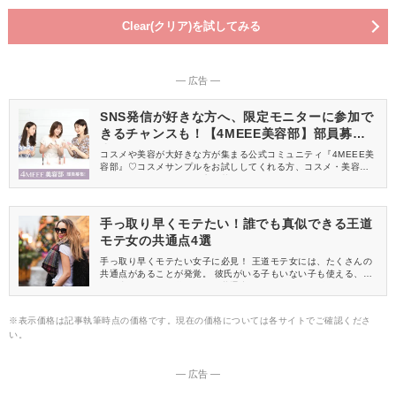
Clear(クリア)を試してみる
― 広告 ―
SNS発信が好きな方へ、限定モニターに参加で
きるチャンスも！【4MEEE美容部】部員募集
中
コスメや美容が大好きな方が集まる公式コミュニティ『4MEEE美
容部』♡コスメサンプルをお試ししてくれる方、コスメ・美容情報
を一緒に発信してくれる方を募集しています！
手っ取り早くモテたい！誰でも真似できる王道
モテ女の共通点4選
手っ取り早くモテたい女子に必見！ 王道モテ女には、たくさんの
共通点があることが発覚。 彼氏がいる子もいない子も使える、誰
でも真似できる王道モテ女の共通点(テクニック)を紹介します♪
※表示価格は記事執筆時点の価格です。現在の価格については各サイトでご確認くださ
い。
― 広告 ―