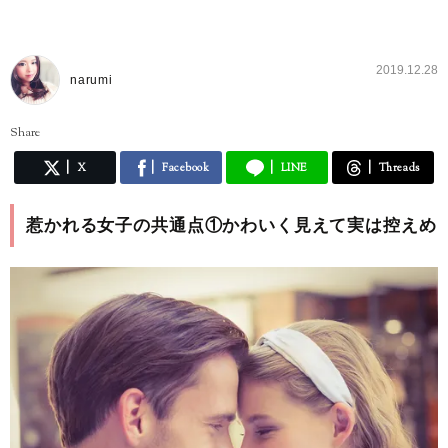
2019.12.28
narumi
Share
X
Facebook
LINE
Threads
惹かれる女子の共通点①かわいく見えて実は控えめ