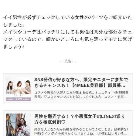
イイ男性が必ずチェックしている女性のパーツをご紹介いた
しました。
メイクやコーデはバッチリにしても男性は意外な部分をチェ
ックしているので、細かいところにも気を遣ってモテに繋げ
ましょう♪
― 広告 ―
SNS発信が好きな方へ、限定モニターに参加で
きるチャンスも！【4MEEE美容部】部員募集
中
コスメや美容が大好きな方が集まる公式コミュニティ『4MEEE美
容部』♡コスメサンプルをお試ししてくれる方、コスメ・美容情報
を一緒に発信してくれる方を募集しています！
男性を翻弄する！？小悪魔女子のLINEの送り
方を徹底解剖♡
好きな人となかなか距離を縮めることができないとき、効果的なL
INE(ライン)テクを知りたくなりますよね。 LINEにはいろいろな