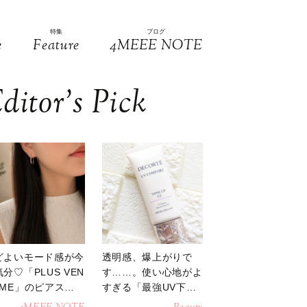
特集
ブログ
e
Feature
4MEEE NOTE
ditor’s Pick
どよいモード感が今
透明感、爆上がりで
分♡「PLUS VEN
す……。使い心地がよ
OME」のピアスが
すぎる「最強UV下
活躍
地」