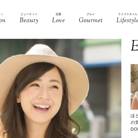
ョン
ビューティー
恋愛
グルメ
ライフスタイル
on
Beauty
Love
Gourmet
Lifestyl
E
ほ
の気
D
大