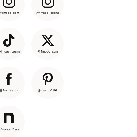
@4meee_com
@4meee_cosme
4meee_cosme
@4meee_com
@4meeecom
@4meee0198
4meee_f1real