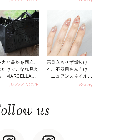
4MEEE NOTE
Beauty
納力と品格を両立。
悪目立ちせず垢抜け
つだけでこなれ見え
る。不器用さん向け
「MARCELLAト
「ニュアンスネイル」
トバッグ」
のやり方
4MEEE NOTE
Beauty
ollow us