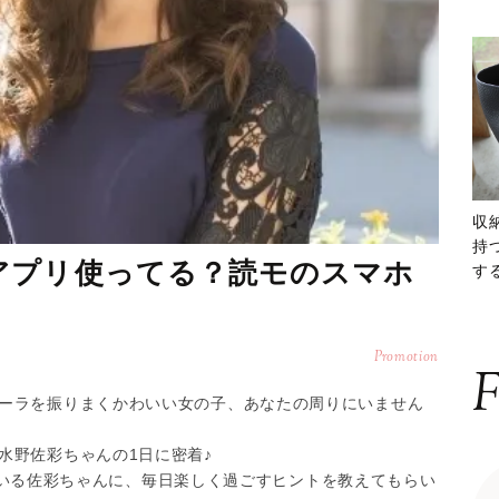
収
持
アプリ使ってる？読モのスマホ
する
ー
Promotion
F
ーラを振りまくかわいい女の子、あなたの周りにいません
水野佐彩ちゃんの1日に密着♪
用している佐彩ちゃんに、毎日楽しく過ごすヒントを教えてもらい