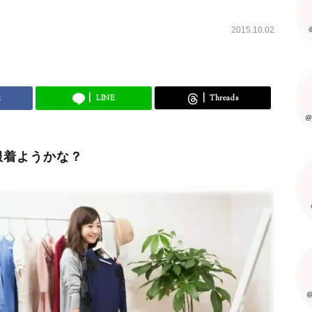
2015.10.02
k
LINE
Threads
@
服着ようかな？
@