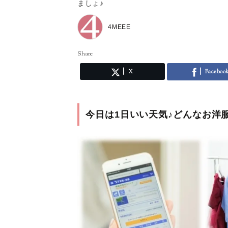
ましょ♪
4MEEE
Share
X
Faceboo
今日は1日いい天気♪どんなお洋