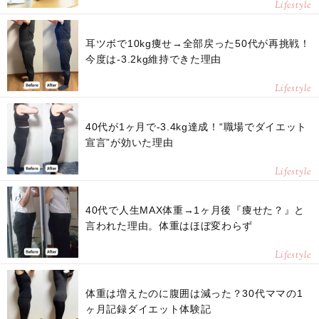
Lifestyle
耳ツボで10kg痩せ→全部戻った50代が再挑戦！
今度は-3.2kg維持できた理由
Lifestyle
40代が1ヶ月で-3.4kg達成！“職場でダイエット
宣言”が効いた理由
Lifestyle
40代で人生MAX体重→1ヶ月後『痩せた？』と
言われた理由。体重はほぼ変わらず
Lifestyle
体重は増えたのに腹囲は減った？30代ママの1
ヶ月記録ダイエット体験記