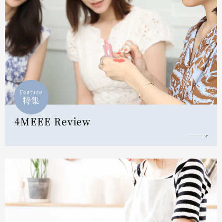
Feature
特集
4MEEE Review