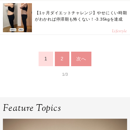
【1ヶ月ダイエットチャレンジ】やせにくい時期
がわかれば停滞期も怖くない！-3.35kgを達成
Lifestyle
1
2
次へ
1/3
Feature Topics