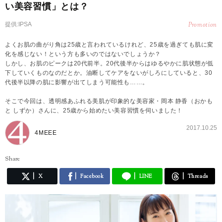
い美容習慣」とは？
提供:IPSA
Promotion
よくお肌の曲がり角は25歳と言われているけれど、25歳を過ぎても肌に変
化を感じない！という方も多いのではないでしょうか？
しかし、お肌のピークは20代前半。20代後半からはゆるやかに肌状態が低
下していくものなのだとか。油断してケアをないがしろにしていると、30
代後半以降の肌に影響が出てしまう可能性も……。
そこで今回は、透明感あふれる美肌が印象的な美容家・岡本 静香（おかも
と しずか）さんに、25歳から始めたい美容習慣を伺いました！
2017.10.25
4MEEE
Share
X
Facebook
LINE
Threads