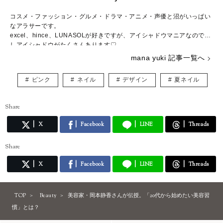
コスメ・ファッション・グルメ・ドラマ・アニメ・声優と沼がいっぱい
なアラサーです。
excel、hince、LUNASOLが好きですが、アイシャドウマニアなので推
しアイシャドウがたくさんあります♡
コスメの写真を撮るのも大好きで、眺めて一日が終わってしまうことも
mana yuki 記事一覧へ
しばしば……。
調理師免許、色彩検定3級、骨格診断アドバイザー検定3級、日本化粧品
ピンク
ネイル
デザイン
夏ネイル
検定2級、パーソナルカラリスト2級を持っていますが、上を目指してま
だまだ勉強中。
自分の知識や経験を活かしながら、頑張る女性の参考になる記事をお届
Share
けできたら嬉しいです♪
X
Facebook
LINE
Threads
Share
X
Facebook
LINE
Threads
TOP
Beauty
美容家・岡本静香さんが伝授。「20代から始めたい美容習
慣」とは？