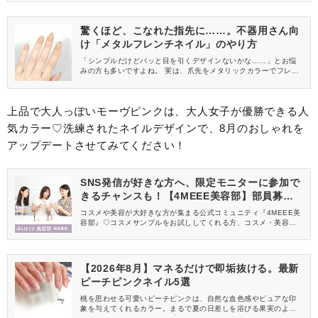
うんです。 今回は、不器用さん向けの「バイカラーネイル」のや
り方をご紹介します。
驚くほど、こなれた指先に……。不器用さん向
け「メタルフレンチネイル」のやり方
「シンプルだけどパッと目を引くデザインないかな……」とお悩
みの方も多いですよね。 実は、爪先をメタリックカラーでフレン
チにするだけで、驚くほどこなれた指先になるんです。 今回は、
不器用さん向けの「メタルフレンチネイル」のやり方をご紹介し
ます。
上品で大人っぽいモーヴピンクは、大人女子が優勝できる人
気カラー♡洗練されたネイルデザインで、8月のおしゃれを
アップデートさせてみてください！
SNS発信が好きな方へ、限定モニターに参加で
きるチャンスも！【4MEEE美容部】部員募集
中
コスメや美容が大好きな方が集まる公式コミュニティ『4MEEE美
容部』♡コスメサンプルをお試ししてくれる方、コスメ・美容情報
を一緒に発信してくれる方を募集しています！
【2026年8月】マネるだけで即垢抜ける。最新
ピーチピンクネイル5選
桃を思わせる可愛いピーチピンクは、自然な血色感やピュアな印
象を与えてくれるカラー。まるで夏の日差しを浴びる果実のよう