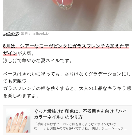
出典：nailbook.jp
8月は、シアーなモーヴピンクにガラスフレンチを加えたデ
ザイン
が人気。
涼しげで華やかな夏ネイルです。
ベースはきれいに塗っても、さりげなくグラデーションにし
ても素敵♡
ガラスフレンチの幅を狭くすると、大人の上品なキラキラ感
を楽しめますよ。
ぐっと垢抜けた印象に。不器用さん向け「バイ
カラーネイル」のやり方
「手間はかけずに、パッと目を引くようなデザインないか
な……」とお悩みの方も多いですよね。 実は、ジューシーカラー
とメタルカラーを組み合わせるだけで、ぐっと垢抜けた指先が叶