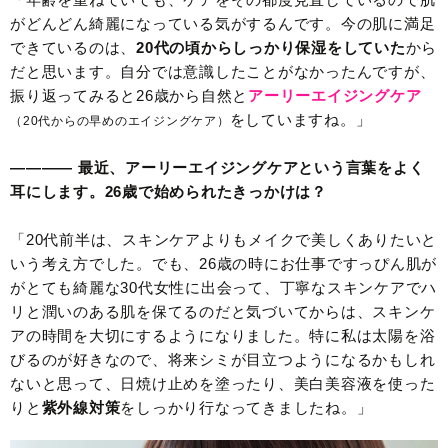
がどんどん綺麗になっている気がするんです。今の肌に満足
できているのは、
20代の頃からしっかり保湿をしていた
から
だと思います。自分では意識したことがなかったんですが、
振り返ってみると26歳から自然と
アーリーエイジングケア
をしていますね。」
（20代からの早めのエイジングケア）
———— 最近、アーリーエイジングケアという言葉をよく
耳にします。26歳で始められたきっかけは？
「20代前半は、スキンケアよりもメイクで美しくありたいと
いう考え方でした。でも、26歳の時にお仕事ですっぴん肌が
がとても綺麗な30代女性に出会って、丁寧なスキンケアでハ
リと潤いのある肌を保てるのだと気づいてからは、スキンケ
アの時間を大切にするようになりました。特に私は太陽を浴
びるのが好きなので、将来シミが目立つようになるかもしれ
ないと思って、日焼け止めを塗ったり、美白美容液を使った
りと
紫外線対策
をしっかり行なってきましたね。」