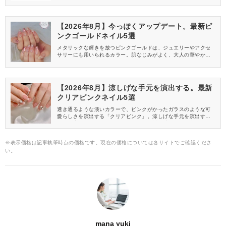
な色です♡フレッシュさで手元をヘルシーに見せてくれるため、8
月らしさも添えられますよ。今回は、ピーチピンクを使った2026
年8月におすすめの最新ネイルデザインをご紹介します！
【2026年8月】今っぽくアップデート。最新ピ
ンクゴールドネイル5選
メタリックな輝きを放つピンクゴールドは、ジュエリーやアクセ
サリーにも用いられるカラー。肌なじみがよく、大人の華やかさ
をまとえるため、ネイルカラーとしても人気なんです♡そこで今回
は、ピンクゴールドを使った2026年8月におすすめの最新ネイル
デザインをご紹介します！
【2026年8月】涼しげな手元を演出する。最新
クリアピンクネイル5選
透き通るような淡いカラーで、ピンクがかったガラスのような可
愛らしさを演出する「クリアピンク」。涼しげな手元を演出す
る、最高に夏っぽいネイルカラーです♡透明感や深みが出るので、
大人っぽさも引き出せますよ。今回は、クリアピンクを使った202
6年8月におすすめのネイルデザインをご紹介します！
※表示価格は記事執筆時点の価格です。現在の価格については各サイトでご確認くださ
い。
mana yuki