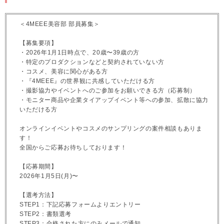
＜4MEEE美容部 部員募集＞
【募集要項】
・2026年1月1日時点で、20歳〜39歳の方
・特定のプロダクションなどと契約されていない方
・コスメ、美容に関心がある方
・『4MEEE』の世界観に共感していただける方
・撮影協力やイベントへのご参加をお願いできる方（応募制）
・モニター商品や企業タイアップイベント等への参加、拡散に協力
いただける方
オンラインイベントやコスメのサンプリングの案件相談もありま
す！
全国からご応募お待ちしております！
【応募期間】
2026年1月5日(月)〜
【選考方法】
STEP1：下記応募フォームよりエントリー
STEP2：書類選考
STEP3：合格された方にのみメールで通知