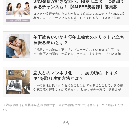
SNS発信が好きな方へ、限定モニターに参加で
きるチャンスも！【4MEEE美容部】部員募集
中
コスメや美容が大好きな方が集まる公式コミュニティ『4MEEE美
容部』♡コスメサンプルをお試ししてくれる方、コスメ・美容情報
を一緒に発信してくれる方を募集しています！
年下彼もいいかも♡年上彼女のメリットと立ち
居振る舞いとは？
「片思い中の彼は年下」「アプローチされている彼は年下」な
ど、年下との関わりが増えることもありますよね。 そのとき年下
彼ってどうなの？と思っている方もいるのではないでしょうか。
そこで今回は、年上彼女になるメリットや立ち振る舞いについて
ご紹介します。
恋人とのマンネリ化……。あの頃の“トキメ
キ”を取り戻す方法とは？
一人の男性と長く付き合えることはとても幸せなことで、安心感
や安定感を得ることができます。 しかしその一方で、新鮮さがな
く、付き合った頃のトキメキがない……とマンネリ期に突入して
しまうカップルもいるのではないでしょうか。 この時期こそ、マ
ンネリを乗り越えるためにトキメキを取り戻す方法を試してみて
※表示価格は記事執筆時点の価格です。現在の価格については各サイトでご確認くださ
ください。
い。
― 広告 ―